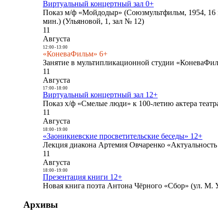
Виртуальный концертный зал 0+
Показ м/ф «Мойдодыр» (Союзмультфильм, 1954, 16 
мин.) (Ульяновой, 1, зал № 12)
11
Августа
12:00
-
13:00
«КоневаФильм» 6+
Занятие в мультипликационной студии «КоневаФиль
11
Августа
17:00
-
18:00
Виртуальный концертный зал 12+
Показ х/ф «Смелые люди» к 100-летию актера театра
11
Августа
18:00
-
19:00
«Заоникиевские просветительские беседы» 12+
Лекция диакона Артемия Овчаренко «Актуальность 
11
Августа
18:00
-
19:00
Презентация книги 12+
Новая книга поэта Антона Чёрного «Сбор» (ул. М. У
Архивы