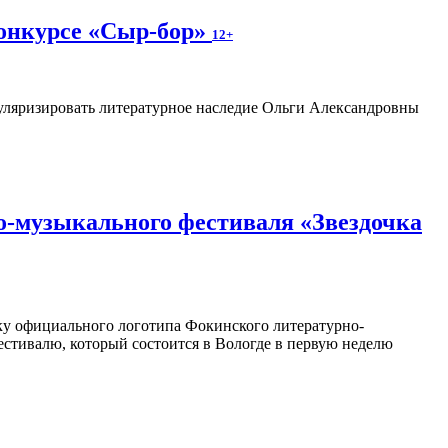
конкурсе «Сыр-бор»
12+
пуляризировать литературное наследие Ольги Александровны
о-музыкального фестиваля «Звездочка
отку официального логотипа Фокинского литературно-
естивалю, который состоится в Вологде в первую неделю