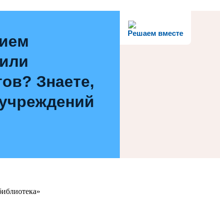
Решаем вместе
нием
 или
ов? Знаете,
 учреждений
библиотека»