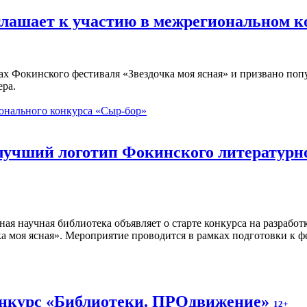
глашает к участию в межрегиональном 
ах Фокинского фестиваля «Звездочка моя ясная» и призвано по
ера.
онального конкурса «Сыр-бор»
 лучший логотип Фокинского литературн
ная научная библиотека объявляет о старте конкурса на разраб
а моя ясная». Мероприятие проводится в рамках подготовки к ф
онкурс «Библиотеки. ПРОдвижение»
12+