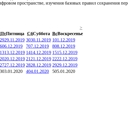
фровом пространстве, изучения базовых правил сохранения перс
>
Пт
Пятница
Сб
Суббота
Вс
Воскресенье
29
29.11.2019
30
30.11.2019
1
01.12.2019
6
06.12.2019
7
07.12.2019
8
08.12.2019
13
13.12.2019
14
14.12.2019
15
15.12.2019
20
20.12.2019
21
21.12.2019
22
22.12.2019
27
27.12.2019
28
28.12.2019
29
29.12.2019
3
03.01.2020
4
04.01.2020
5
05.01.2020