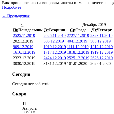
Викторина посвящена вопросам защиты от мошенничества в ци
Подробнее
← Предыдущая
<
Декабрь 2019
Пн
Понедельник
Вт
Вторник
Ср
Среда
Чт
Четверг
25
25.11.2019
26
26.11.2019
27
27.11.2019
28
28.11.2019
2
02.12.2019
3
03.12.2019
4
04.12.2019
5
05.12.2019
9
09.12.2019
10
10.12.2019
11
11.12.2019
12
12.12.2019
16
16.12.2019
17
17.12.2019
18
18.12.2019
19
19.12.2019
23
23.12.2019
24
24.12.2019
25
25.12.2019
26
26.12.2019
30
30.12.2019
31
31.12.2019
1
01.01.2020
2
02.01.2020
Сегодня
Сегодня нет событий
Скоро
11
Августа
11:30
-
12:30