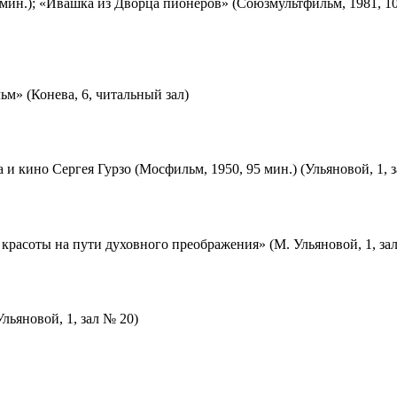
мин.); «Ивашка из Дворца пионеров» (Союзмультфильм, 1981, 10
м» (Конева, 6, читальный зал)
 и кино Сергея Гурзо (Мосфильм, 1950, 95 мин.) (Ульяновой, 1, 
красоты на пути духовного преображения» (М. Ульяновой, 1, за
льяновой, 1, зал № 20)