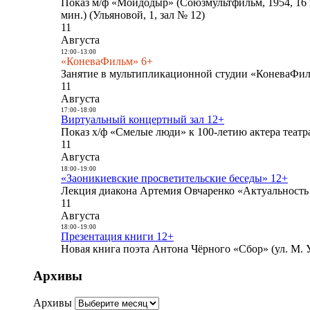
Показ м/ф «Мойдодыр» (Союзмультфильм, 1954, 16 
мин.) (Ульяновой, 1, зал № 12)
11
Августа
12:00
-
13:00
«КоневаФильм» 6+
Занятие в мультипликационной студии «КоневаФиль
11
Августа
17:00
-
18:00
Виртуальный концертный зал 12+
Показ х/ф «Смелые люди» к 100-летию актера театра
11
Августа
18:00
-
19:00
«Заоникиевские просветительские беседы» 12+
Лекция диакона Артемия Овчаренко «Актуальность 
11
Августа
18:00
-
19:00
Презентация книги 12+
Новая книга поэта Антона Чёрного «Сбор» (ул. М. У
Архивы
Архивы