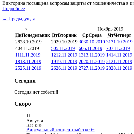
Викторина посвящена вопросам защиты от мошенничества в ци
Подробнее
← Предыдущая
<
Ноябрь 2019
Пн
Понедельник
Вт
Вторник
Ср
Среда
Чт
Четверг
28
28.10.2019
29
29.10.2019
30
30.10.2019
31
31.10.2019
4
04.11.2019
5
05.11.2019
6
06.11.2019
7
07.11.2019
11
11.11.2019
12
12.11.2019
13
13.11.2019
14
14.11.2019
18
18.11.2019
19
19.11.2019
20
20.11.2019
21
21.11.2019
25
25.11.2019
26
26.11.2019
27
27.11.2019
28
28.11.2019
Сегодня
Сегодня нет событий
Скоро
11
Августа
11:30
-
12:30
Виртуальный концертный зал 0+