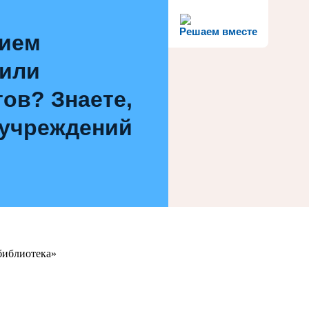
Решаем вместе
нием
 или
ов? Знаете,
 учреждений
библиотека»