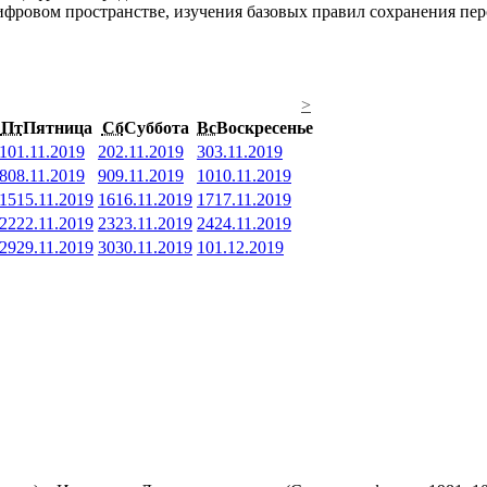
фровом пространстве, изучения базовых правил сохранения перс
>
Пт
Пятница
Сб
Суббота
Вс
Воскресенье
1
01.11.2019
2
02.11.2019
3
03.11.2019
8
08.11.2019
9
09.11.2019
10
10.11.2019
15
15.11.2019
16
16.11.2019
17
17.11.2019
22
22.11.2019
23
23.11.2019
24
24.11.2019
29
29.11.2019
30
30.11.2019
1
01.12.2019