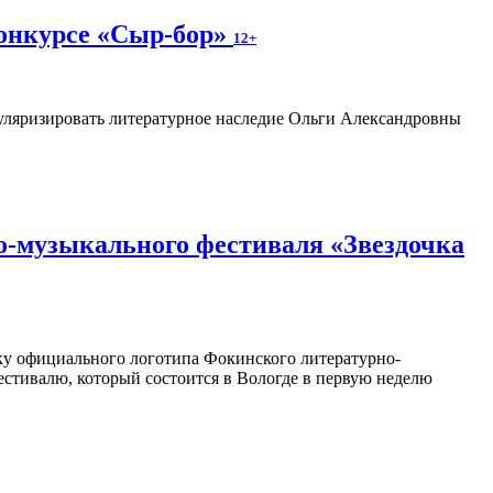
конкурсе «Сыр-бор»
12+
пуляризировать литературное наследие Ольги Александровны
о-музыкального фестиваля «Звездочка
отку официального логотипа Фокинского литературно-
естивалю, который состоится в Вологде в первую неделю