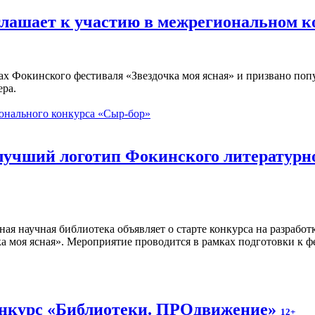
глашает к участию в межрегиональном 
ах Фокинского фестиваля «Звездочка моя ясная» и призвано по
ера.
онального конкурса «Сыр-бор»
 лучший логотип Фокинского литературн
ная научная библиотека объявляет о старте конкурса на разраб
а моя ясная». Мероприятие проводится в рамках подготовки к ф
онкурс «Библиотеки. ПРОдвижение»
12+