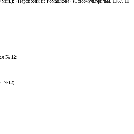
 мин.); «Паровозик из Ромашкова» (Союзмультфильм, 1967, 10
зал № 12)
ле №12)