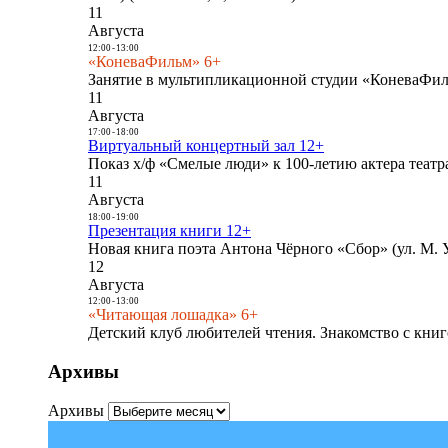
11
Августа
12:00
-
13:00
«КоневаФильм» 6+
Занятие в мультипликационной студии «КоневаФиль
11
Августа
17:00
-
18:00
Виртуальный концертный зал 12+
Показ х/ф «Смелые люди» к 100-летию актера театра
11
Августа
18:00
-
19:00
Презентация книги 12+
Новая книга поэта Антона Чёрного «Сбор» (ул. М. У
12
Августа
12:00
-
13:00
«Читающая лошадка» 6+
Детский клуб любителей чтения. Знакомство с книг
Архивы
Архивы