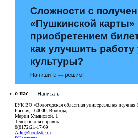
Сложности с получе
«Пушкинской карты»
приобретением билет
как улучшить работу
культуры?
Напишите — решим!
о нас
Написать
БУК ВО «Вологодская областная универсальная научная 
Россия, 160000, Вологда,
Марии Ульяновой, 1
Телефон для справок –
8(8172)21-17-69
Adm@booksite.ru