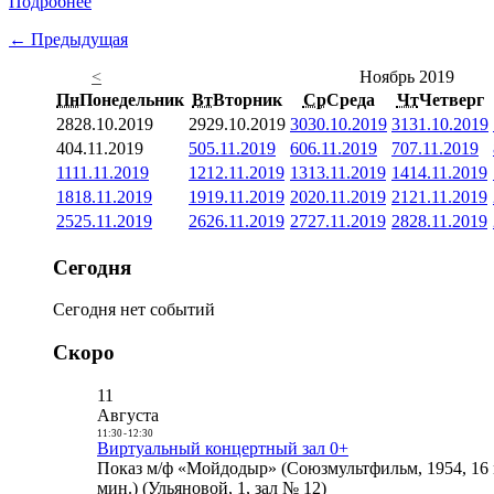
Подробнее
← Предыдущая
<
Ноябрь 2019
Пн
Понедельник
Вт
Вторник
Ср
Среда
Чт
Четверг
28
28.10.2019
29
29.10.2019
30
30.10.2019
31
31.10.2019
4
04.11.2019
5
05.11.2019
6
06.11.2019
7
07.11.2019
11
11.11.2019
12
12.11.2019
13
13.11.2019
14
14.11.2019
18
18.11.2019
19
19.11.2019
20
20.11.2019
21
21.11.2019
25
25.11.2019
26
26.11.2019
27
27.11.2019
28
28.11.2019
Сегодня
Сегодня нет событий
Скоро
11
Августа
11:30
-
12:30
Виртуальный концертный зал 0+
Показ м/ф «Мойдодыр» (Союзмультфильм, 1954, 16 
мин.) (Ульяновой, 1, зал № 12)