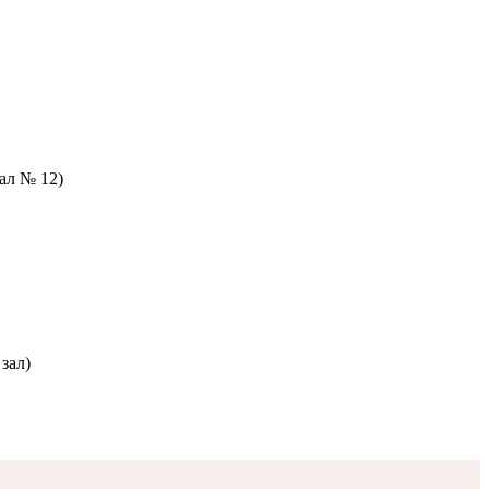
зал № 12)
зал)