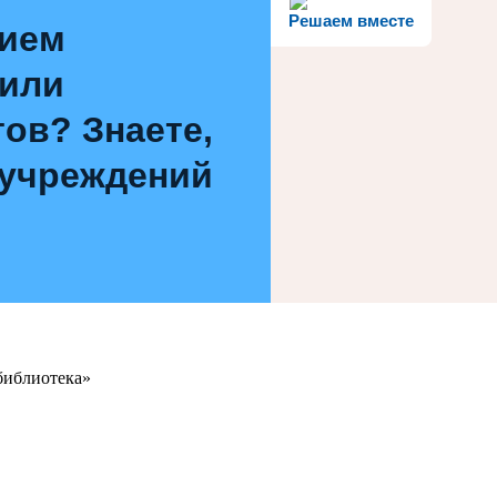
Решаем вместе
нием
 или
ов? Знаете,
 учреждений
библиотека»