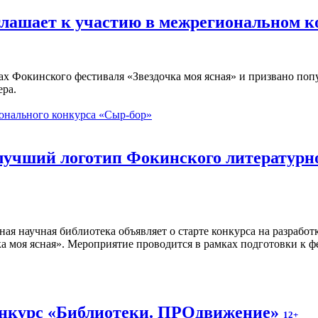
глашает к участию в межрегиональном 
ах Фокинского фестиваля «Звездочка моя ясная» и призвано по
ера.
онального конкурса «Сыр-бор»
 лучший логотип Фокинского литературн
ная научная библиотека объявляет о старте конкурса на разраб
а моя ясная». Мероприятие проводится в рамках подготовки к ф
онкурс «Библиотеки. ПРОдвижение»
12+