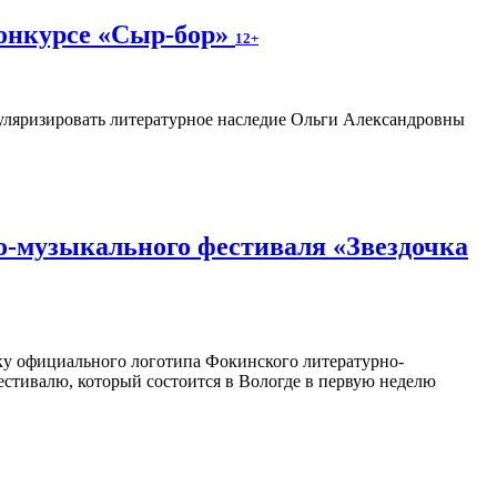
конкурсе «Сыр-бор»
12+
пуляризировать литературное наследие Ольги Александровны
о-музыкального фестиваля «Звездочка
отку официального логотипа Фокинского литературно-
естивалю, который состоится в Вологде в первую неделю