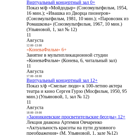
Виртуальный концертный зал 0+
Показ м/ф «Мойдодыр» (Союзмультфильм, 1954,
16 мин.); «Ивашка из Дворца пионеров»
(Союзмультфильм, 1981, 10 мин.); «Паровозик из
Ромашкова» (Союзмультфильм, 1967, 10 мин.)
(Ульяновой, 1, зал № 12)
11
Августа
12:00
-
13:00
«КоневаФильм» 6+
Занятие в мультипликационной студии
«КоневаФильм» (Конева, 6, читальный зал)
11
Августа
17:00
-
18:00
Виртуальный концертный зал 12+
Показ х/ф «Смелые люди» к 100-летию актера
театра и кино Сергея Гурзо (Мосфильм, 1950, 95
мин.) (Ульяновой, 1, зал № 12)
11
Августа
18:00
-
19:00
«Заоникиевские просветительские беседы» 12+
Лекция диакона Артемия Овчаренко
«Актуальность красоты на пути духовного
преображения» (М. Ульяновой, 1, зале №12)