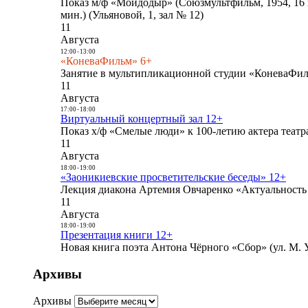
Показ м/ф «Мойдодыр» (Союзмультфильм, 1954, 16 
мин.) (Ульяновой, 1, зал № 12)
11
Августа
12:00
-
13:00
«КоневаФильм» 6+
Занятие в мультипликационной студии «КоневаФиль
11
Августа
17:00
-
18:00
Виртуальный концертный зал 12+
Показ х/ф «Смелые люди» к 100-летию актера театра
11
Августа
18:00
-
19:00
«Заоникиевские просветительские беседы» 12+
Лекция диакона Артемия Овчаренко «Актуальность 
11
Августа
18:00
-
19:00
Презентация книги 12+
Новая книга поэта Антона Чёрного «Сбор» (ул. М. У
Архивы
Архивы