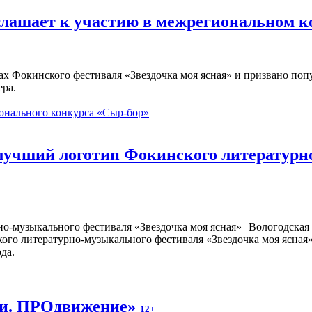
глашает к участию в межрегиональном 
ах Фокинского фестиваля «Звездочка моя ясная» и призвано по
ера.
онального конкурса «Сыр-бор»
 лучший логотип Фокинского литературн
Вологодская 
кого литературно-музыкального фестиваля «Звездочка моя ясная
да.
ки. ПРОдвижение»
12+