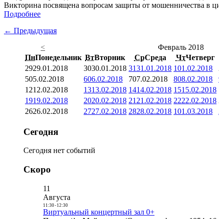
Викторина посвящена вопросам защиты от мошенничества в ци
Подробнее
← Предыдущая
<
Февраль 2018
Пн
Понедельник
Вт
Вторник
Ср
Среда
Чт
Четверг
29
29.01.2018
30
30.01.2018
31
31.01.2018
1
01.02.2018
5
05.02.2018
6
06.02.2018
7
07.02.2018
8
08.02.2018
12
12.02.2018
13
13.02.2018
14
14.02.2018
15
15.02.2018
19
19.02.2018
20
20.02.2018
21
21.02.2018
22
22.02.2018
26
26.02.2018
27
27.02.2018
28
28.02.2018
1
01.03.2018
Сегодня
Сегодня нет событий
Скоро
11
Августа
11:30
-
12:30
Виртуальный концертный зал 0+