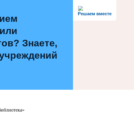
Решаем вместе
нием
 или
ов? Знаете,
 учреждений
библиотека»