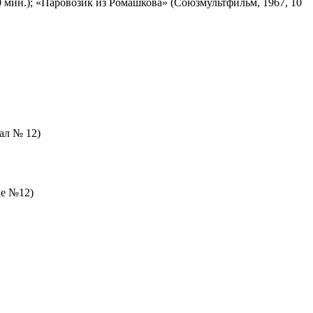
 мин.); «Паровозик из Ромашкова» (Союзмультфильм, 1967, 10
зал № 12)
ле №12)