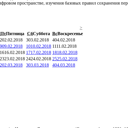
фровом пространстве, изучения базовых правил сохранения перс
>
Пт
Пятница
Сб
Суббота
Вс
Воскресенье
2
02.02.2018
3
03.02.2018
4
04.02.2018
9
09.02.2018
10
10.02.2018
11
11.02.2018
16
16.02.2018
17
17.02.2018
18
18.02.2018
23
23.02.2018
24
24.02.2018
25
25.02.2018
2
02.03.2018
3
03.03.2018
4
04.03.2018