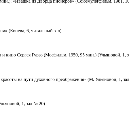
мин.); «Ивашка из Дворца пионеров» (Союзмультфильм, 1981, 10
м» (Конева, 6, читальный зал)
 и кино Сергея Гурзо (Мосфильм, 1950, 95 мин.) (Ульяновой, 1, 
красоты на пути духовного преображения» (М. Ульяновой, 1, за
льяновой, 1, зал № 20)