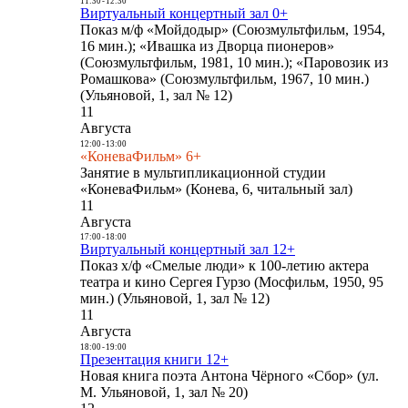
11:30
-
12:30
Виртуальный концертный зал 0+
Показ м/ф «Мойдодыр» (Союзмультфильм, 1954,
16 мин.); «Ивашка из Дворца пионеров»
(Союзмультфильм, 1981, 10 мин.); «Паровозик из
Ромашкова» (Союзмультфильм, 1967, 10 мин.)
(Ульяновой, 1, зал № 12)
11
Августа
12:00
-
13:00
«КоневаФильм» 6+
Занятие в мультипликационной студии
«КоневаФильм» (Конева, 6, читальный зал)
11
Августа
17:00
-
18:00
Виртуальный концертный зал 12+
Показ х/ф «Смелые люди» к 100-летию актера
театра и кино Сергея Гурзо (Мосфильм, 1950, 95
мин.) (Ульяновой, 1, зал № 12)
11
Августа
18:00
-
19:00
Презентация книги 12+
Новая книга поэта Антона Чёрного «Сбор» (ул.
М. Ульяновой, 1, зал № 20)