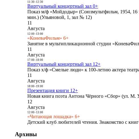
11:30
-
12:30
Виртуальный концертный зал 0+
Показ м/ф «Мойдодыр» (Союзмультфильм, 1954, 16 
мин.) (Ульяновой, 1, зал № 12)
11
Августа
12:00
-
13:00
«КоневаФильм» 6+
Занятие в мультипликационной студии «КоневаФиль
11
Августа
17:00
-
18:00
Виртуальный концертный зал 12+
Показ х/ф «Смелые люди» к 100-летию актера театра
11
Августа
18:00
-
19:00
Презентация книги 12+
Новая книга поэта Антона Чёрного «Сбор» (ул. М. У
12
Августа
12:00
-
13:00
«Читающая лошадка» 6+
Детский клуб любителей чтения. Знакомство с книг
Архивы