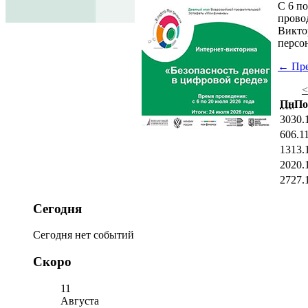
С 6 п
прово
Викто
персо
← Пр
<
Пн
По
30
30.
6
06.1
13
13.
20
20.
27
27.
Сегодня
Сегодня нет событий
Скоро
11
Августа