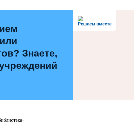
Решаем вместе
нием
 или
ов? Знаете,
 учреждений
библиотека»