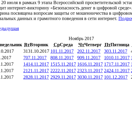
о 20 июля в рамках 9 этапа Всероссийской просветительской э
дит интернет-викторину «Безопасность денег в цифровой среде»
рина посвящена вопросам защиты от мошенничества в цифровом 
нальных данных и грамотного поведения в сети интернет.
Подро
едыдущая
Ноябрь 2017
недельник
Вт
Вторник
Ср
Среда
Чт
Четверг
Пт
Пятница
10.2017
31
31.10.2017
1
01.11.2017
2
02.11.2017
3
03.11.2017
1.2017
7
07.11.2017
8
08.11.2017
9
09.11.2017
10
10.11.2017
11.2017
14
14.11.2017
15
15.11.2017
16
16.11.2017
17
17.11.2017
11.2017
21
21.11.2017
22
22.11.2017
23
23.11.2017
24
24.11.2017
11.2017
28
28.11.2017
29
29.11.2017
30
30.11.2017
1
01.12.2017