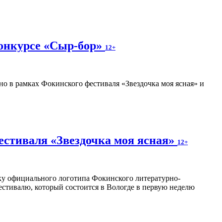
конкурсе «Сыр-бор»
12+
о в рамках Фокинского фестиваля «Звездочка моя ясная» и
естиваля «Звездочка моя ясная»
12+
отку официального логотипа Фокинского литературно-
естивалю, который состоится в Вологде в первую неделю