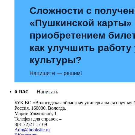
Сложности с получе
«Пушкинской карты»
приобретением билет
как улучшить работу
культуры?
Напишите — решим!
о нас
Написать
БУК ВО «Вологодская областная универсальная научная 
Россия, 160000, Вологда,
Марии Ульяновой, 1
Телефон для справок –
8(8172)21-17-69
Adm@booksite.ru