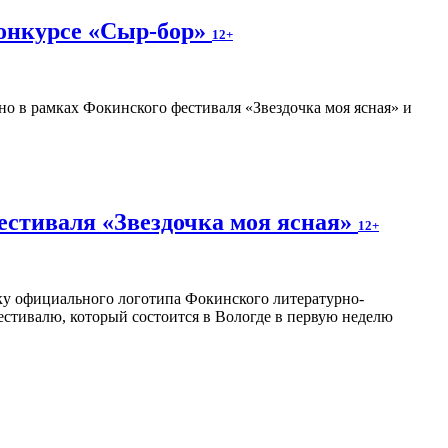
конкурсе «Сыр-бор»
12+
о в рамках Фокинского фестиваля «Звездочка моя ясная» и
естиваля «Звездочка моя ясная»
12+
отку официального логотипа Фокинского литературно-
естивалю, который состоится в Вологде в первую неделю