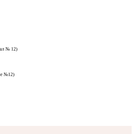
зал № 12)
ле №12)