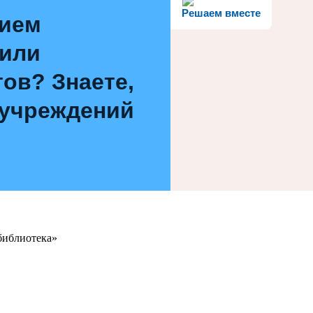
Решаем вместе
нием
 или
ов? Знаете,
 учреждений
библиотека»