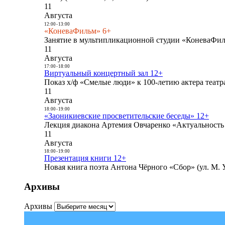
11
Августа
12:00
-
13:00
«КоневаФильм» 6+
Занятие в мультипликационной студии «КоневаФиль
11
Августа
17:00
-
18:00
Виртуальный концертный зал 12+
Показ х/ф «Смелые люди» к 100-летию актера театра
11
Августа
18:00
-
19:00
«Заоникиевские просветительские беседы» 12+
Лекция диакона Артемия Овчаренко «Актуальность 
11
Августа
18:00
-
19:00
Презентация книги 12+
Новая книга поэта Антона Чёрного «Сбор» (ул. М. У
Архивы
Архивы