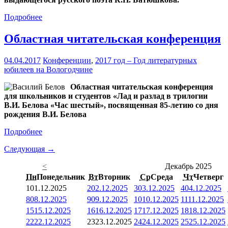
Подробнее
Областная читательская конференция
04.04.2017
Конференции
,
2017 год – Год литературных
юбилеев на Вологодчине
Областная читательская конференция
для школьников и студентов «Лад и разлад в трилогии
В.И. Белова «Час шестый», посвященная 85-летию со дня
рождения В.И. Белова
Подробнее
Следующая →
<
Декабрь 2025
Пн
Понедельник
Вт
Вторник
Ср
Среда
Чт
Четверг
1
01.12.2025
2
02.12.2025
3
03.12.2025
4
04.12.2025
8
08.12.2025
9
09.12.2025
10
10.12.2025
11
11.12.2025
15
15.12.2025
16
16.12.2025
17
17.12.2025
18
18.12.2025
22
22.12.2025
23
23.12.2025
24
24.12.2025
25
25.12.2025