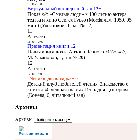
17:00
-
18:00
Виртуальный концертный зал 12+
Показ х/ф «Смелые люди» к 100-летию актера
театра и кино Сергея Гурзо (Мосфильм, 1950, 95
мин.) (Ульяновой, 1, зал № 12)
11
Августа
18:00
-
19:00
Презентация книги 12+
Новая книга поэта Антона Чёрного «Сбор» (ул.
М. Ульяновой, 1, зал № 20)
12
Августа
12:00
-
13:00
«Читающая лошадка» 6+
Детский клуб любителей чтения. Знакомство с
книгой «Смешная сказка» Геннадия Цыферова
(Конева, 6, читальный зал)
Архивы
Архивы
Решаем вместе