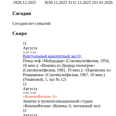
29
29.12.2025
30
30.12.2025
31
31.12.2025
1
01.01.2026
Сегодня
Сегодня нет событий
Скоро
11
Августа
11:30
-
12:30
Виртуальный концертный зал 0+
Показ м/ф «Мойдодыр» (Союзмультфильм, 1954,
16 мин.); «Ивашка из Дворца пионеров»
(Союзмультфильм, 1981, 10 мин.); «Паровозик из
Ромашкова» (Союзмультфильм, 1967, 10 мин.)
(Ульяновой, 1, зал № 12)
11
Августа
12:00
-
13:00
«КоневаФильм» 6+
Занятие в мультипликационной студии
«КоневаФильм» (Конева, 6, читальный зал)
11
Августа