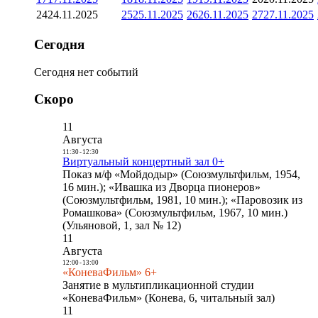
24
24.11.2025
25
25.11.2025
26
26.11.2025
27
27.11.2025
Сегодня
Сегодня нет событий
Скоро
11
Августа
11:30
-
12:30
Виртуальный концертный зал 0+
Показ м/ф «Мойдодыр» (Союзмультфильм, 1954,
16 мин.); «Ивашка из Дворца пионеров»
(Союзмультфильм, 1981, 10 мин.); «Паровозик из
Ромашкова» (Союзмультфильм, 1967, 10 мин.)
(Ульяновой, 1, зал № 12)
11
Августа
12:00
-
13:00
«КоневаФильм» 6+
Занятие в мультипликационной студии
«КоневаФильм» (Конева, 6, читальный зал)
11