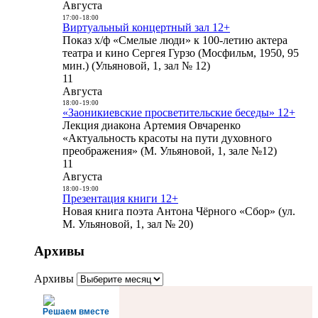
Августа
17:00
-
18:00
Виртуальный концертный зал 12+
Показ х/ф «Смелые люди» к 100-летию актера
театра и кино Сергея Гурзо (Мосфильм, 1950, 95
мин.) (Ульяновой, 1, зал № 12)
11
Августа
18:00
-
19:00
«Заоникиевские просветительские беседы» 12+
Лекция диакона Артемия Овчаренко
«Актуальность красоты на пути духовного
преображения» (М. Ульяновой, 1, зале №12)
11
Августа
18:00
-
19:00
Презентация книги 12+
Новая книга поэта Антона Чёрного «Сбор» (ул.
М. Ульяновой, 1, зал № 20)
Архивы
Архивы
Решаем вместе