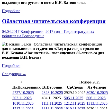
выдающегося русского поэта К.Н. Батюшкова.
Подробнее
Областная читательская конференция
04.04.2017
Конференции
,
2017 год – Год литературных
юбилеев на Вологодчине
Областная читательская конференция
для школьников и студентов «Лад и разлад в трилогии
В.И. Белова «Час шестый», посвященная 85-летию со дня
рождения В.И. Белова
Подробнее
Следующая →
<
Ноябрь 2025
Пн
Понедельник
Вт
Вторник
Ср
Среда
Чт
Четверг
27
27.10.2025
28
28.10.2025
29
29.10.2025
30
30.10.2025
3
03.11.2025
4
04.11.2025
5
05.11.2025
6
06.11.2025
10
10.11.2025
11
11.11.2025
12
12.11.2025
13
13.11.2025
17
17.11.2025
18
18.11.2025
19
19.11.2025
20
20.11.2025