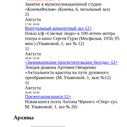
Занятие в мультипликационной студии
«КоневаФильм» (Конева, 6, читальный зал)
11
Августа
17:00
-
18:00
Виртуальный концертный зал 12+
Показ х/ф «Смелые люди» к 100-летию актера
театра и кино Сергея Гурзо (Мосфильм, 1950, 95
мин.) (Ульяновой, 1, зал № 12)
11
Августа
18:00
-
19:00
«Заоникиевские просветительские беседы» 12+
Лекция диакона Артемия Овчаренко
«Актуальность красоты на пути духовного
преображения» (М. Ульяновой, 1, зале №12)
11
Августа
18:00
-
19:00
Презентация книги 12+
Новая книга поэта Антона Чёрного «Сбор» (ул.
М. Ульяновой, 1, зал № 20)
Архивы