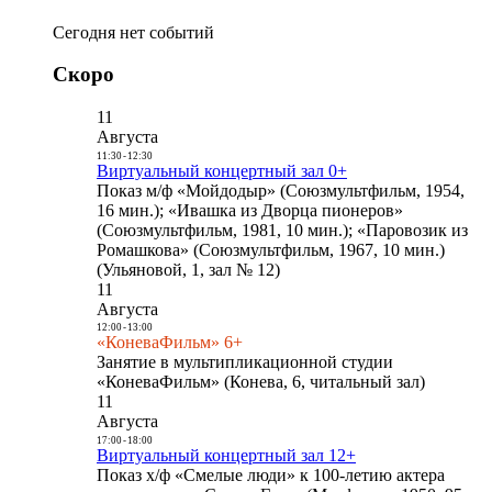
Сегодня нет событий
Скоро
11
Августа
11:30
-
12:30
Виртуальный концертный зал 0+
Показ м/ф «Мойдодыр» (Союзмультфильм, 1954,
16 мин.); «Ивашка из Дворца пионеров»
(Союзмультфильм, 1981, 10 мин.); «Паровозик из
Ромашкова» (Союзмультфильм, 1967, 10 мин.)
(Ульяновой, 1, зал № 12)
11
Августа
12:00
-
13:00
«КоневаФильм» 6+
Занятие в мультипликационной студии
«КоневаФильм» (Конева, 6, читальный зал)
11
Августа
17:00
-
18:00
Виртуальный концертный зал 12+
Показ х/ф «Смелые люди» к 100-летию актера