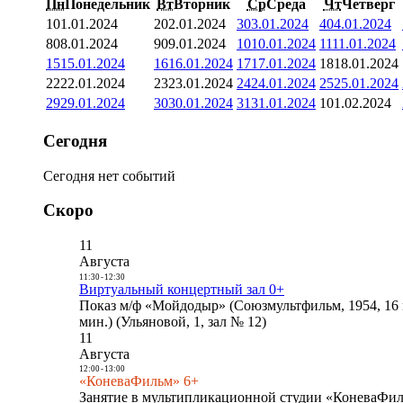
Пн
Понедельник
Вт
Вторник
Ср
Среда
Чт
Четверг
1
01.01.2024
2
02.01.2024
3
03.01.2024
4
04.01.2024
8
08.01.2024
9
09.01.2024
10
10.01.2024
11
11.01.2024
15
15.01.2024
16
16.01.2024
17
17.01.2024
18
18.01.2024
22
22.01.2024
23
23.01.2024
24
24.01.2024
25
25.01.2024
29
29.01.2024
30
30.01.2024
31
31.01.2024
1
01.02.2024
Сегодня
Сегодня нет событий
Скоро
11
Августа
11:30
-
12:30
Виртуальный концертный зал 0+
Показ м/ф «Мойдодыр» (Союзмультфильм, 1954, 16 
мин.) (Ульяновой, 1, зал № 12)
11
Августа
12:00
-
13:00
«КоневаФильм» 6+
Занятие в мультипликационной студии «КоневаФиль