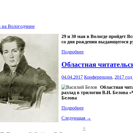
в на Вологодчине
29 и 30 мая в Вологде пройдет 
со дня рождения выдающегося р
Подробнее
Областная читательс
04.04.2017
Конференции
,
2017 год
Областная чит
разлад в трилогии В.И. Белова 
Белова
Подробнее
Следующая →
>