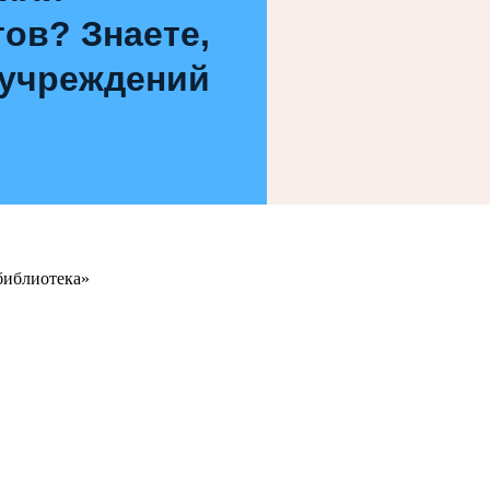
ов? Знаете,
 учреждений
библиотека»