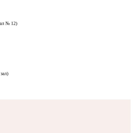
зал № 12)
зал)