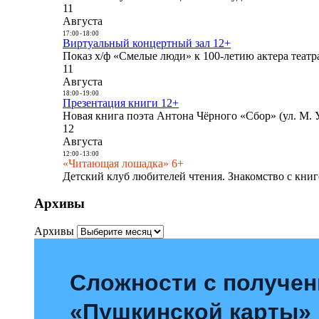
11
Августа
17:00
-
18:00
Виртуальный концертный зал 12+
Показ х/ф «Смелые люди» к 100-летию актера театра
11
Августа
18:00
-
19:00
Презентация книги 12+
Новая книга поэта Антона Чёрного «Сбор» (ул. М. У
12
Августа
12:00
-
13:00
«Читающая лошадка» 6+
Детский клуб любителей чтения. Знакомство с книг
Архивы
Архивы
Сложности с получе
«Пушкинской карты»