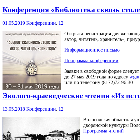
Конференция «Библиотека сквозь столет
01.05.2019
Конференции
,
12+
Открыта регистрация для желающих
автор, читатель, хранитель», при
Информационное письмо
Программа конференции
Заявки в свободной форме следует
до 27 мая 2019 года по адресу
wgun
или по телефону (8172)72-96-30
Эколого-краеведческие чтения «Из ист
13.05.2018
Конференции
,
12+
Вологодская областная ун
дворянской культуры Воло
Программа чтений