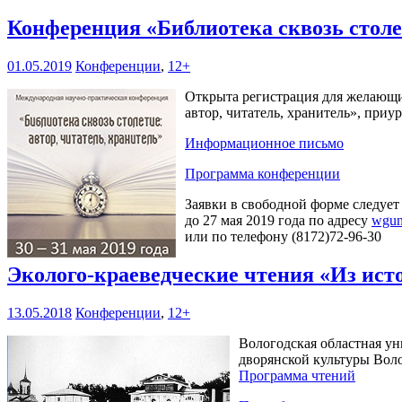
Конференция «Библиотека сквозь столет
01.05.2019
Конференции
,
12+
Открыта регистрация для желающих
автор, читатель, хранитель», при
Информационное письмо
Программа конференции
Заявки в свободной форме следует
до 27 мая 2019 года по адресу
wgun
или по телефону (8172)72-96-30
Эколого-краеведческие чтения «Из ист
13.05.2018
Конференции
,
12+
Вологодская областная ун
дворянской культуры Воло
Программа чтений