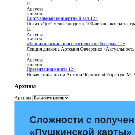
11
Августа
17:00
-
18:00
Виртуальный концертный зал 12+
Показ х/ф «Смелые люди» к 100-летию актера театра
11
Августа
18:00
-
19:00
«Заоникиевские просветительские беседы» 12+
Лекция диакона Артемия Овчаренко «Актуальность 
11
Августа
18:00
-
19:00
Презентация книги 12+
Новая книга поэта Антона Чёрного «Сбор» (ул. М. У
Архивы
Архивы
Сложности с получе
«Пушкинской карты»