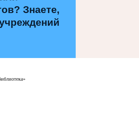
ов? Знаете,
 учреждений
библиотека»