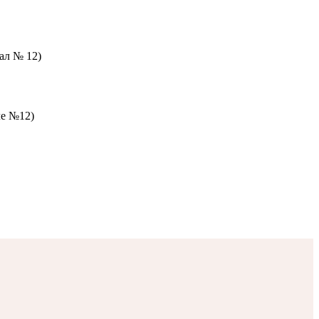
зал № 12)
ле №12)