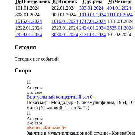
Пн
Понедельник
Вт
Вторник
Ср
Среда
Чт
Четверг
1
01.01.2024
2
02.01.2024
3
03.01.2024
4
04.01.2024
8
08.01.2024
9
09.01.2024
10
10.01.2024
11
11.01.2024
15
15.01.2024
16
16.01.2024
17
17.01.2024
18
18.01.2024
22
22.01.2024
23
23.01.2024
24
24.01.2024
25
25.01.2024
29
29.01.2024
30
30.01.2024
31
31.01.2024
1
01.02.2024
Сегодня
Сегодня нет событий
Скоро
11
Августа
11:30
-
12:30
Виртуальный концертный зал 0+
Показ м/ф «Мойдодыр» (Союзмультфильм, 1954, 16 
мин.) (Ульяновой, 1, зал № 12)
11
Августа
12:00
-
13:00
«КоневаФильм» 6+
Занятие в мультипликационной студии «КоневаФиль