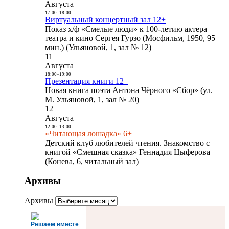
Августа
17:00
-
18:00
Виртуальный концертный зал 12+
Показ х/ф «Смелые люди» к 100-летию актера
театра и кино Сергея Гурзо (Мосфильм, 1950, 95
мин.) (Ульяновой, 1, зал № 12)
11
Августа
18:00
-
19:00
Презентация книги 12+
Новая книга поэта Антона Чёрного «Сбор» (ул.
М. Ульяновой, 1, зал № 20)
12
Августа
12:00
-
13:00
«Читающая лошадка» 6+
Детский клуб любителей чтения. Знакомство с
книгой «Смешная сказка» Геннадия Цыферова
(Конева, 6, читальный зал)
Архивы
Архивы
Решаем вместе