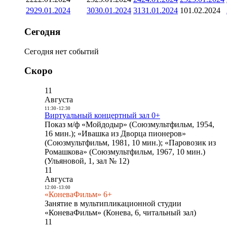
29
29.01.2024
30
30.01.2024
31
31.01.2024
1
01.02.2024
Сегодня
Сегодня нет событий
Скоро
11
Августа
11:30
-
12:30
Виртуальный концертный зал 0+
Показ м/ф «Мойдодыр» (Союзмультфильм, 1954,
16 мин.); «Ивашка из Дворца пионеров»
(Союзмультфильм, 1981, 10 мин.); «Паровозик из
Ромашкова» (Союзмультфильм, 1967, 10 мин.)
(Ульяновой, 1, зал № 12)
11
Августа
12:00
-
13:00
«КоневаФильм» 6+
Занятие в мультипликационной студии
«КоневаФильм» (Конева, 6, читальный зал)
11