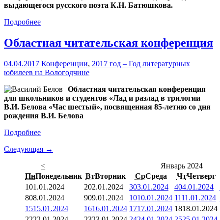
выдающегося русского поэта К.Н. Батюшкова.
Подробнее
Областная читательская конференция
04.04.2017
Конференции
,
2017 год – Год литературных
юбилеев на Вологодчине
Областная читательская конференция
для школьников и студентов «Лад и разлад в трилогии
В.И. Белова «Час шестый», посвященная 85-летию со дня
рождения В.И. Белова
Подробнее
Следующая →
<
Январь 2024
Пн
Понедельник
Вт
Вторник
Ср
Среда
Чт
Четверг
1
01.01.2024
2
02.01.2024
3
03.01.2024
4
04.01.2024
8
08.01.2024
9
09.01.2024
10
10.01.2024
11
11.01.2024
15
15.01.2024
16
16.01.2024
17
17.01.2024
18
18.01.2024
22
22.01.2024
23
23.01.2024
24
24.01.2024
25
25.01.2024