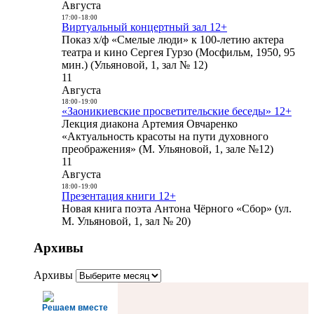
Августа
17:00
-
18:00
Виртуальный концертный зал 12+
Показ х/ф «Смелые люди» к 100-летию актера
театра и кино Сергея Гурзо (Мосфильм, 1950, 95
мин.) (Ульяновой, 1, зал № 12)
11
Августа
18:00
-
19:00
«Заоникиевские просветительские беседы» 12+
Лекция диакона Артемия Овчаренко
«Актуальность красоты на пути духовного
преображения» (М. Ульяновой, 1, зале №12)
11
Августа
18:00
-
19:00
Презентация книги 12+
Новая книга поэта Антона Чёрного «Сбор» (ул.
М. Ульяновой, 1, зал № 20)
Архивы
Архивы
Решаем вместе