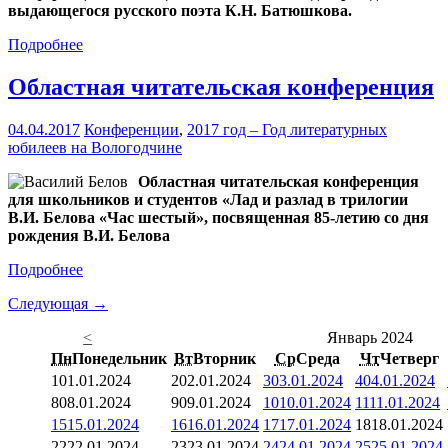
выдающегося русского поэта К.Н. Батюшкова.
Подробнее
Областная читательская конференция
04.04.2017
Конференции
,
2017 год – Год литературных
юбилеев на Вологодчине
Областная читательская конференция
для школьников и студентов «Лад и разлад в трилогии
В.И. Белова «Час шестый», посвященная 85-летию со дня
рождения В.И. Белова
Подробнее
Следующая →
<
Январь 2024
Пн
Понедельник
Вт
Вторник
Ср
Среда
Чт
Четверг
1
01.01.2024
2
02.01.2024
3
03.01.2024
4
04.01.2024
8
08.01.2024
9
09.01.2024
10
10.01.2024
11
11.01.2024
15
15.01.2024
16
16.01.2024
17
17.01.2024
18
18.01.2024
22
22.01.2024
23
23.01.2024
24
24.01.2024
25
25.01.2024