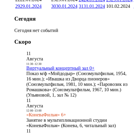
29
29.01.2024
30
30.01.2024
31
31.01.2024
1
01.02.2024
Сегодня
Сегодня нет событий
Скоро
11
Августа
11:30
-
12:30
Виртуальный концертный зал 0+
Показ м/ф «Мойдодыр» (Союзмультфильм, 1954,
16 мин.); «Ивашка из Дворца пионеров»
(Союзмультфильм, 1981, 10 мин.); «Паровозик из
Ромашкова» (Союзмультфильм, 1967, 10 мин.)
(Ульяновой, 1, зал № 12)
11
Августа
12:00
-
13:00
«КоневаФильм» 6+
Занятие в мультипликационной студии
«КоневаФильм» (Конева, 6, читальный зал)
11