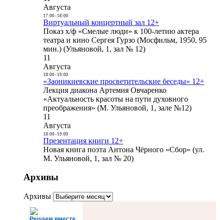
Августа
17:00
-
18:00
Виртуальный концертный зал 12+
Показ х/ф «Смелые люди» к 100-летию актера
театра и кино Сергея Гурзо (Мосфильм, 1950, 95
мин.) (Ульяновой, 1, зал № 12)
11
Августа
18:00
-
19:00
«Заоникиевские просветительские беседы» 12+
Лекция диакона Артемия Овчаренко
«Актуальность красоты на пути духовного
преображения» (М. Ульяновой, 1, зале №12)
11
Августа
18:00
-
19:00
Презентация книги 12+
Новая книга поэта Антона Чёрного «Сбор» (ул.
М. Ульяновой, 1, зал № 20)
Архивы
Архивы
Решаем вместе