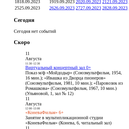
18
18.09.2023
19
19.09.2023
20
20.09.2023
21
21.09.2023
25
25.09.2023
26
26.09.2023
27
27.09.2023
28
28.09.2023
Сегодня
Сегодня нет событий
Скоро
11
Августа
11:30
-
12:30
Виртуальный концертный зал 0+
Показ м/ф «Мойдодыр» (Союзмультфильм, 1954,
16 мин.); «Ивашка из Дворца пионеров»
(Союзмультфильм, 1981, 10 мин.); «Паровозик из
Ромашкова» (Союзмультфильм, 1967, 10 мин.)
(Ульяновой, 1, зал № 12)
11
Августа
12:00
-
13:00
«КоневаФильм» 6+
Занятие в мультипликационной студии
«КоневаФильм» (Конева, 6, читальный зал)
11