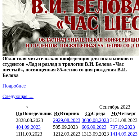
Областная читательская конференция для школьников и
студентов «Лад и разлад в трилогии В.И. Белова «Час
шестый», посвященная 85-летию со дня рождения В.И.
Белова
Подробнее
Следующая →
<
Сентябрь 2023
Пн
Понедельник
Вт
Вторник
Ср
Среда
Чт
Четверг
28
28.08.2023
29
29.08.2023
30
30.08.2023
31
31.08.2023
4
04.09.2023
5
05.09.2023
6
06.09.2023
7
07.09.2023
11
11.09.2023
12
12.09.2023
13
13.09.2023
14
14.09.2023