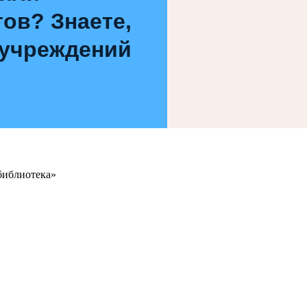
ов? Знаете,
 учреждений
библиотека»