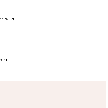
зал № 12)
зал)