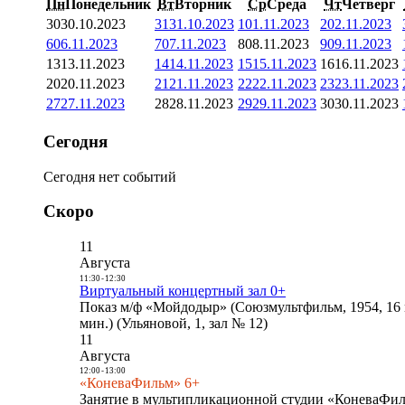
Пн
Понедельник
Вт
Вторник
Ср
Среда
Чт
Четверг
30
30.10.2023
31
31.10.2023
1
01.11.2023
2
02.11.2023
6
06.11.2023
7
07.11.2023
8
08.11.2023
9
09.11.2023
13
13.11.2023
14
14.11.2023
15
15.11.2023
16
16.11.2023
20
20.11.2023
21
21.11.2023
22
22.11.2023
23
23.11.2023
27
27.11.2023
28
28.11.2023
29
29.11.2023
30
30.11.2023
Сегодня
Сегодня нет событий
Скоро
11
Августа
11:30
-
12:30
Виртуальный концертный зал 0+
Показ м/ф «Мойдодыр» (Союзмультфильм, 1954, 16 
мин.) (Ульяновой, 1, зал № 12)
11
Августа
12:00
-
13:00
«КоневаФильм» 6+
Занятие в мультипликационной студии «КоневаФиль