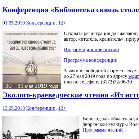
Конференция «Библиотека сквозь столет
01.05.2019
Конференции
,
12+
Открыта регистрация для желающих
автор, читатель, хранитель», при
Информационное письмо
Программа конференции
Заявки в свободной форме следует
до 27 мая 2019 года по адресу
wgun
или по телефону (8172)72-96-30
Эколого-краеведческие чтения «Из ист
13.05.2018
Конференции
,
12+
Вологодская областная ун
дворянской культуры Воло
Программа чтений