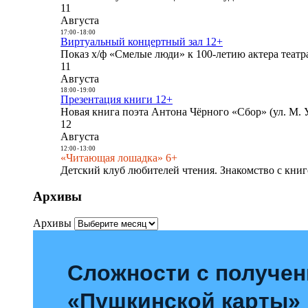
11
Августа
17:00
-
18:00
Виртуальный концертный зал 12+
Показ х/ф «Смелые люди» к 100-летию актера театра
11
Августа
18:00
-
19:00
Презентация книги 12+
Новая книга поэта Антона Чёрного «Сбор» (ул. М. У
12
Августа
12:00
-
13:00
«Читающая лошадка» 6+
Детский клуб любителей чтения. Знакомство с книг
Архивы
Архивы
Сложности с получе
«Пушкинской карты»