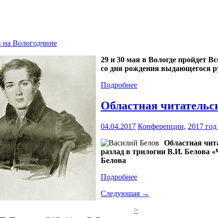
в на Вологодчине
29 и 30 мая в Вологде пройдет 
со дня рождения выдающегося р
Подробнее
Областная читательс
04.04.2017
Конференции
,
2017 год
Областная чит
разлад в трилогии В.И. Белова 
Белова
Подробнее
Следующая →
>