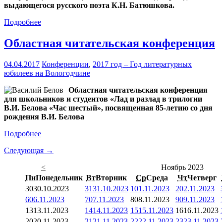
выдающегося русского поэта К.Н. Батюшкова.
Подробнее
Областная читательская конференция
04.04.2017
Конференции
,
2017 год – Год литературных
юбилеев на Вологодчине
Областная читательская конференция
для школьников и студентов «Лад и разлад в трилогии
В.И. Белова «Час шестый», посвященная 85-летию со дня
рождения В.И. Белова
Подробнее
Следующая →
<
Ноябрь 2023
Пн
Понедельник
Вт
Вторник
Ср
Среда
Чт
Четверг
30
30.10.2023
31
31.10.2023
1
01.11.2023
2
02.11.2023
6
06.11.2023
7
07.11.2023
8
08.11.2023
9
09.11.2023
13
13.11.2023
14
14.11.2023
15
15.11.2023
16
16.11.2023
20
20.11.2023
21
21.11.2023
22
22.11.2023
23
23.11.2023