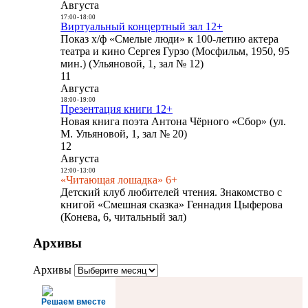
Августа
17:00
-
18:00
Виртуальный концертный зал 12+
Показ х/ф «Смелые люди» к 100-летию актера
театра и кино Сергея Гурзо (Мосфильм, 1950, 95
мин.) (Ульяновой, 1, зал № 12)
11
Августа
18:00
-
19:00
Презентация книги 12+
Новая книга поэта Антона Чёрного «Сбор» (ул.
М. Ульяновой, 1, зал № 20)
12
Августа
12:00
-
13:00
«Читающая лошадка» 6+
Детский клуб любителей чтения. Знакомство с
книгой «Смешная сказка» Геннадия Цыферова
(Конева, 6, читальный зал)
Архивы
Архивы
Решаем вместе