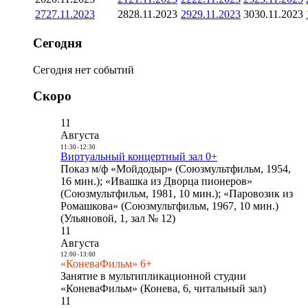
27
27.11.2023
28
28.11.2023
29
29.11.2023
30
30.11.2023
Сегодня
Сегодня нет событий
Скоро
11
Августа
11:30
-
12:30
Виртуальный концертный зал 0+
Показ м/ф «Мойдодыр» (Союзмультфильм, 1954,
16 мин.); «Ивашка из Дворца пионеров»
(Союзмультфильм, 1981, 10 мин.); «Паровозик из
Ромашкова» (Союзмультфильм, 1967, 10 мин.)
(Ульяновой, 1, зал № 12)
11
Августа
12:00
-
13:00
«КоневаФильм» 6+
Занятие в мультипликационной студии
«КоневаФильм» (Конева, 6, читальный зал)
11