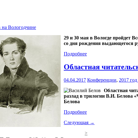
в на Вологодчине
29 и 30 мая в Вологде пройдет 
со дня рождения выдающегося р
Подробнее
Областная читательс
04.04.2017
Конференции
,
2017 год
Областная чит
разлад в трилогии В.И. Белова 
Белова
Подробнее
Следующая →
>