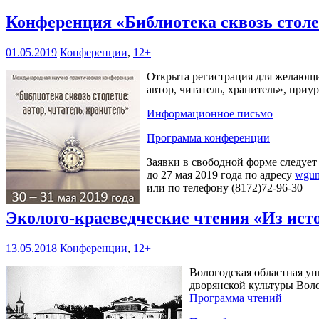
Конференция «Библиотека сквозь столет
01.05.2019
Конференции
,
12+
Открыта регистрация для желающих
автор, читатель, хранитель», при
Информационное письмо
Программа конференции
Заявки в свободной форме следует
до 27 мая 2019 года по адресу
wgun
или по телефону (8172)72-96-30
Эколого-краеведческие чтения «Из ист
13.05.2018
Конференции
,
12+
Вологодская областная ун
дворянской культуры Воло
Программа чтений