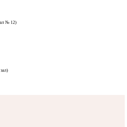
зал № 12)
зал)