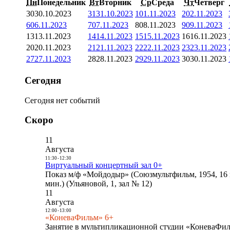
Пн
Понедельник
Вт
Вторник
Ср
Среда
Чт
Четверг
30
30.10.2023
31
31.10.2023
1
01.11.2023
2
02.11.2023
6
06.11.2023
7
07.11.2023
8
08.11.2023
9
09.11.2023
13
13.11.2023
14
14.11.2023
15
15.11.2023
16
16.11.2023
20
20.11.2023
21
21.11.2023
22
22.11.2023
23
23.11.2023
27
27.11.2023
28
28.11.2023
29
29.11.2023
30
30.11.2023
Сегодня
Сегодня нет событий
Скоро
11
Августа
11:30
-
12:30
Виртуальный концертный зал 0+
Показ м/ф «Мойдодыр» (Союзмультфильм, 1954, 16 
мин.) (Ульяновой, 1, зал № 12)
11
Августа
12:00
-
13:00
«КоневаФильм» 6+
Занятие в мультипликационной студии «КоневаФиль