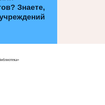
ов? Знаете,
 учреждений
библиотека»