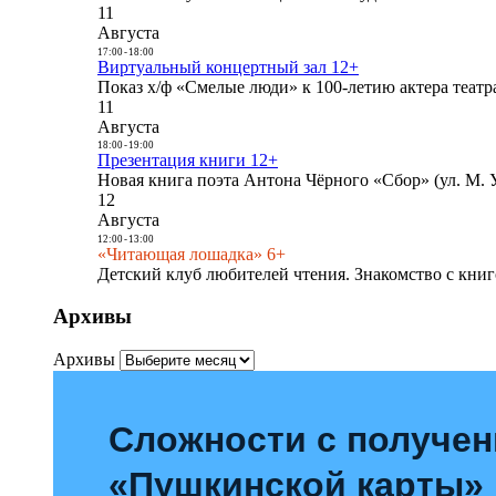
11
Августа
17:00
-
18:00
Виртуальный концертный зал 12+
Показ х/ф «Смелые люди» к 100-летию актера театра
11
Августа
18:00
-
19:00
Презентация книги 12+
Новая книга поэта Антона Чёрного «Сбор» (ул. М. У
12
Августа
12:00
-
13:00
«Читающая лошадка» 6+
Детский клуб любителей чтения. Знакомство с книг
Архивы
Архивы
Сложности с получе
«Пушкинской карты»