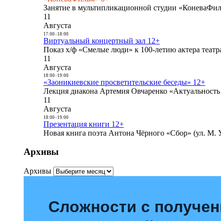
Занятие в мультипликационной студии «КоневаФиль
11
Августа
17:00
-
18:00
Виртуальный концертный зал 12+
Показ х/ф «Смелые люди» к 100-летию актера театра
11
Августа
18:00
-
19:00
«Заоникиевские просветительские беседы» 12+
Лекция диакона Артемия Овчаренко «Актуальность 
11
Августа
18:00
-
19:00
Презентация книги 12+
Новая книга поэта Антона Чёрного «Сбор» (ул. М. У
Архивы
Архивы
Сложности с получе