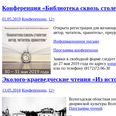
Конференция «Библиотека сквозь столет
01.05.2019
Конференции
,
12+
Открыта регистрация для желающих
автор, читатель, хранитель», при
Информационное письмо
Программа конференции
Заявки в свободной форме следует
до 27 мая 2019 года по адресу
wgun
или по телефону (8172)72-96-30
Эколого-краеведческие чтения «Из ист
13.05.2018
Конференции
,
12+
Вологодская областная ун
дворянской культуры Воло
Программа чтений