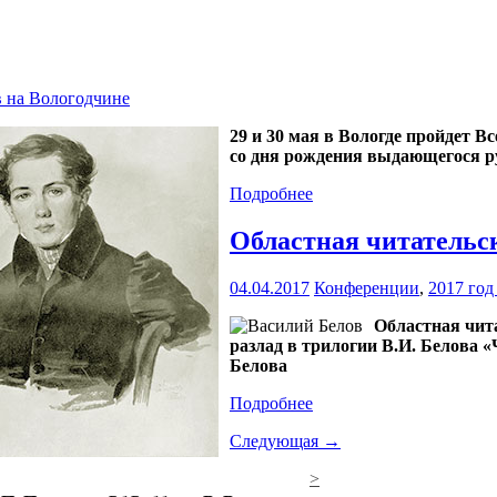
в на Вологодчине
29 и 30 мая в Вологде пройдет 
со дня рождения выдающегося р
Подробнее
Областная читательс
04.04.2017
Конференции
,
2017 год
Областная чит
разлад в трилогии В.И. Белова 
Белова
Подробнее
Следующая →
>