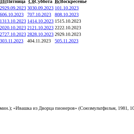
Пт
Пятница
Сб
Суббота
Вс
Воскресенье
29
29.09.2023
30
30.09.2023
1
01.10.2023
6
06.10.2023
7
07.10.2023
8
08.10.2023
13
13.10.2023
14
14.10.2023
15
15.10.2023
20
20.10.2023
21
21.10.2023
22
22.10.2023
27
27.10.2023
28
28.10.2023
29
29.10.2023
3
03.11.2023
4
04.11.2023
5
05.11.2023
мин.); «Ивашка из Дворца пионеров» (Союзмультфильм, 1981, 10