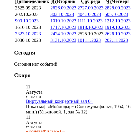
Пн
Понедельник
Вт
Вторник
Ср
Среда
Чт
Четверг
25
25.09.2023
26
26.09.2023
27
27.09.2023
28
28.09.2023
2
02.10.2023
3
03.10.2023
4
04.10.2023
5
05.10.2023
9
09.10.2023
10
10.10.2023
11
11.10.2023
12
12.10.2023
16
16.10.2023
17
17.10.2023
18
18.10.2023
19
19.10.2023
23
23.10.2023
24
24.10.2023
25
25.10.2023
26
26.10.2023
30
30.10.2023
31
31.10.2023
1
01.11.2023
2
02.11.2023
Сегодня
Сегодня нет событий
Скоро
11
Августа
11:30
-
12:30
Виртуальный концертный зал 0+
Показ м/ф «Мойдодыр» (Союзмультфильм, 1954, 16 
мин.) (Ульяновой, 1, зал № 12)
11
Августа
12:00
-
13:00
«КоневаФильм» 6+