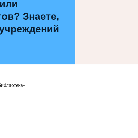
 или
ов? Знаете,
 учреждений
библиотека»