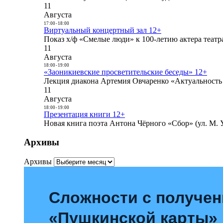
11
Августа
17:00
-
18:00
Виртуальный концертный зал 12+
Показ х/ф «Смелые люди» к 100-летию актера театра
11
Августа
18:00
-
19:00
«Заоникиевские просветительские беседы» 12+
Лекция диакона Артемия Овчаренко «Актуальность 
11
Августа
18:00
-
19:00
Презентация книги 12+
Новая книга поэта Антона Чёрного «Сбор» (ул. М. У
Архивы
Архивы
Сложности с получе
«Пушкинской карты»