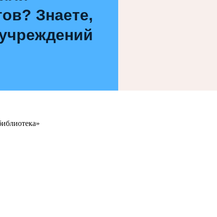
ов? Знаете,
 учреждений
библиотека»