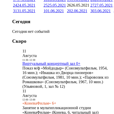
24
24.05.2021
25
25.05.2021
26
26.05.2021
27
27.05.2021
31
31.05.2021
1
01.06.2021
2
02.06.2021
3
03.06.2021
Сегодня
Сегодня нет событий
Скоро
11
Августа
11:30
-
12:30
Виртуальный концертный зал 0+
Показ м/ф «Мойдодыр» (Союзмультфильм, 1954,
16 мин.); «Ивашка из Дворца пионеров»
(Союзмультфильм, 1981, 10 мин.); «Паровозик из
Ромашкова» (Союзмультфильм, 1967, 10 мин.)
(Ульяновой, 1, зал № 12)
11
Августа
12:00
-
13:00
«КоневаФильм» 6+
Занятие в мультипликационной студии
«КоневаФильм» (Конева, 6, читальный зал)