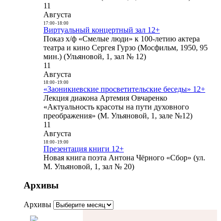
11
Августа
17:00
-
18:00
Виртуальный концертный зал 12+
Показ х/ф «Смелые люди» к 100-летию актера
театра и кино Сергея Гурзо (Мосфильм, 1950, 95
мин.) (Ульяновой, 1, зал № 12)
11
Августа
18:00
-
19:00
«Заоникиевские просветительские беседы» 12+
Лекция диакона Артемия Овчаренко
«Актуальность красоты на пути духовного
преображения» (М. Ульяновой, 1, зале №12)
11
Августа
18:00
-
19:00
Презентация книги 12+
Новая книга поэта Антона Чёрного «Сбор» (ул.
М. Ульяновой, 1, зал № 20)
Архивы
Архивы