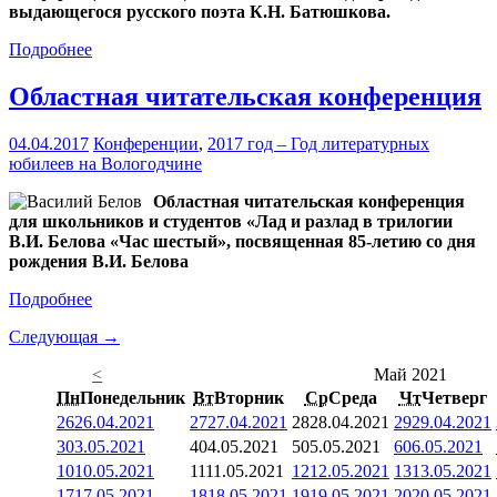
выдающегося русского поэта К.Н. Батюшкова.
Подробнее
Областная читательская конференция
04.04.2017
Конференции
,
2017 год – Год литературных
юбилеев на Вологодчине
Областная читательская конференция
для школьников и студентов «Лад и разлад в трилогии
В.И. Белова «Час шестый», посвященная 85-летию со дня
рождения В.И. Белова
Подробнее
Следующая →
<
Май 2021
Пн
Понедельник
Вт
Вторник
Ср
Среда
Чт
Четверг
26
26.04.2021
27
27.04.2021
28
28.04.2021
29
29.04.2021
3
03.05.2021
4
04.05.2021
5
05.05.2021
6
06.05.2021
10
10.05.2021
11
11.05.2021
12
12.05.2021
13
13.05.2021
17
17.05.2021
18
18.05.2021
19
19.05.2021
20
20.05.2021