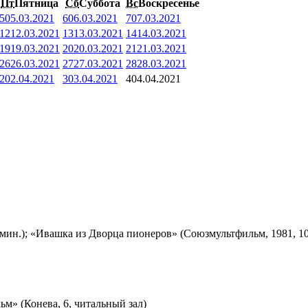
Пт
Пятница
Сб
Суббота
Вс
Воскресенье
5
05.03.2021
6
06.03.2021
7
07.03.2021
12
12.03.2021
13
13.03.2021
14
14.03.2021
19
19.03.2021
20
20.03.2021
21
21.03.2021
26
26.03.2021
27
27.03.2021
28
28.03.2021
2
02.04.2021
3
03.04.2021
4
04.04.2021
мин.); «Ивашка из Дворца пионеров» (Союзмультфильм, 1981, 10
м» (Конева, 6, читальный зал)