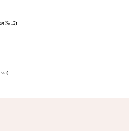
зал № 12)
зал)