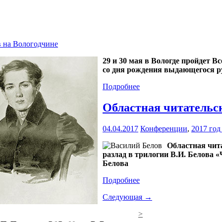
в на Вологодчине
29 и 30 мая в Вологде пройдет 
со дня рождения выдающегося р
Подробнее
Областная читательс
04.04.2017
Конференции
,
2017 год
Областная чит
разлад в трилогии В.И. Белова 
Белова
Подробнее
Следующая →
>