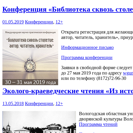
Конференция «Библиотека сквозь столет
01.05.2019
Конференции
,
12+
Открыта регистрация для желающих
автор, читатель, хранитель», при
Информационное письмо
Программа конференции
Заявки в свободной форме следует
до 27 мая 2019 года по адресу
wgun
или по телефону (8172)72-96-30
Эколого-краеведческие чтения «Из ист
13.05.2018
Конференции
,
12+
Вологодская областная ун
дворянской культуры Воло
Программа чтений