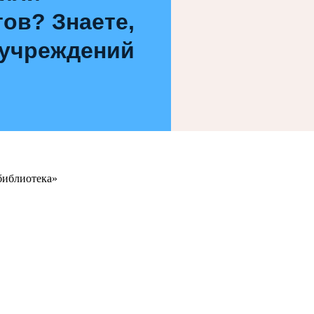
ов? Знаете,
 учреждений
библиотека»