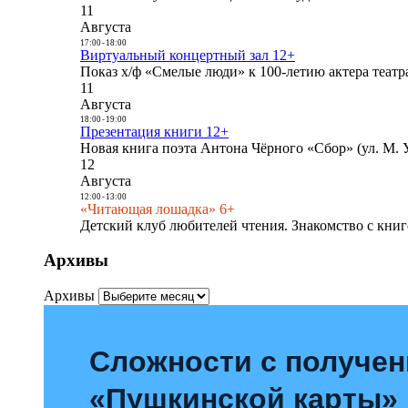
11
Августа
17:00
-
18:00
Виртуальный концертный зал 12+
Показ х/ф «Смелые люди» к 100-летию актера театра
11
Августа
18:00
-
19:00
Презентация книги 12+
Новая книга поэта Антона Чёрного «Сбор» (ул. М. У
12
Августа
12:00
-
13:00
«Читающая лошадка» 6+
Детский клуб любителей чтения. Знакомство с книг
Архивы
Архивы
Сложности с получе
«Пушкинской карты»