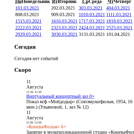
Пн
Понедельник
Вт
Вторник
Ср
Среда
Чт
Четверг
1
01.03.2021
2
02.03.2021
3
03.03.2021
4
04.03.2021
8
08.03.2021
9
09.03.2021
10
10.03.2021
11
11.03.2021
15
15.03.2021
16
16.03.2021
17
17.03.2021
18
18.03.2021
22
22.03.2021
23
23.03.2021
24
24.03.2021
25
25.03.2021
29
29.03.2021
30
30.03.2021
31
31.03.2021
1
01.04.2021
Сегодня
Сегодня нет событий
Скоро
11
Августа
11:30
-
12:30
Виртуальный концертный зал 0+
Показ м/ф «Мойдодыр» (Союзмультфильм, 1954, 16 
мин.) (Ульяновой, 1, зал № 12)
11
Августа
12:00
-
13:00
«КоневаФильм» 6+
Занятие в мультипликационной студии «КоневаФиль