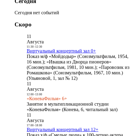
Сегодня
Сегодня нет событий
Скоро
11
Августа
11:30
-
12:30
Виртуальный концертный зал 0+
Показ м/ф «Мойдодыр» (Союзмультфильм, 1954,
16 мин.); «Ивашка из Дворца пионеров»
(Союзмультфильм, 1981, 10 мин.); «Паровозик из
Ромашкова» (Союзмультфильм, 1967, 10 мин.)
(Ульяновой, 1, зал № 12)
11
Августа
12:00
-
13:00
«КоневаФильм» 6+
Занятие в мультипликационной студии
«КоневаФильм» (Конева, 6, читальный зал)
11
Августа
17:00
-
18:00
Виртуальный концертный зал 12+
Показ х/ф «Смелые люди» к 100-летию актера