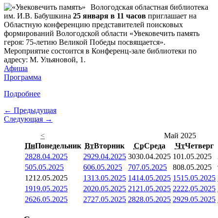
Вологодская областная библиотека
им. И.В. Бабушкина
25 января в 11 часов
приглашает на
Областную конференцию представителей поисковых
формирований Вологодской области «Увековечить память
героя: 75-летию Великой Победы посвящается».
Мероприятие состоится в Конференц-зале библиотеки по
адресу: М. Ульяновой, 1.
Афиша
Программа
Подробнее
← Предыдущая
Следующая →
<
Май 2025
Пн
Понедельник
Вт
Вторник
Ср
Среда
Чт
Четверг
28
28.04.2025
29
29.04.2025
30
30.04.2025
1
01.05.2025
5
05.05.2025
6
06.05.2025
7
07.05.2025
8
08.05.2025
12
12.05.2025
13
13.05.2025
14
14.05.2025
15
15.05.2025
19
19.05.2025
20
20.05.2025
21
21.05.2025
22
22.05.2025
26
26.05.2025
27
27.05.2025
28
28.05.2025
29
29.05.2025