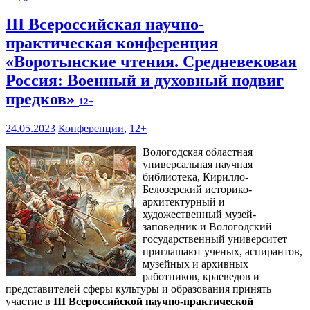
III Всероссийская научно-
практическая конференция
«Воротынские чтения. Средневековая
Россия: Военный и духовный подвиг
предков»
12+
24.05.2023
Конференции
,
12+
Вологодская областная
универсальная научная
библиотека, Кирилло-
Белозерский историко-
архитектурный и
художественный музей-
заповедник и Вологодский
государственный университет
приглашают ученых, аспирантов,
музейных и архивных
работников, краеведов и
представителей сферы культуры и образования принять
участие в
III Всероссийской научно-практической