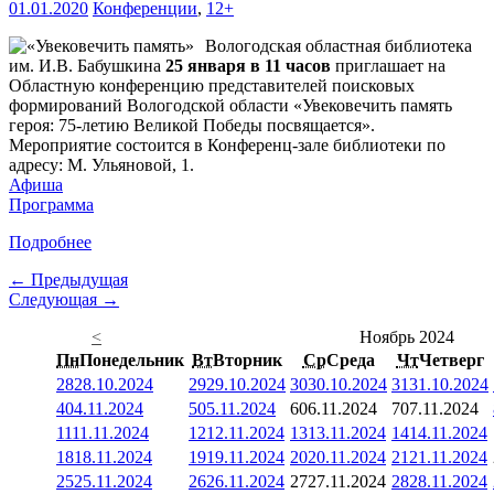
01.01.2020
Конференции
,
12+
Вологодская областная библиотека
им. И.В. Бабушкина
25 января в 11 часов
приглашает на
Областную конференцию представителей поисковых
формирований Вологодской области «Увековечить память
героя: 75-летию Великой Победы посвящается».
Мероприятие состоится в Конференц-зале библиотеки по
адресу: М. Ульяновой, 1.
Афиша
Программа
Подробнее
← Предыдущая
Следующая →
<
Ноябрь 2024
Пн
Понедельник
Вт
Вторник
Ср
Среда
Чт
Четверг
28
28.10.2024
29
29.10.2024
30
30.10.2024
31
31.10.2024
4
04.11.2024
5
05.11.2024
6
06.11.2024
7
07.11.2024
11
11.11.2024
12
12.11.2024
13
13.11.2024
14
14.11.2024
18
18.11.2024
19
19.11.2024
20
20.11.2024
21
21.11.2024
25
25.11.2024
26
26.11.2024
27
27.11.2024
28
28.11.2024