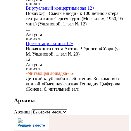
17:00
-
18:00
Виртуальный концертный зал 12+
Показ х/ф «Смелые люди» к 100-летию актера
театра и кино Сергея Гурзо (Мосфильм, 1950, 95
мин.) (Ульяновой, 1, зал № 12)
11
Августа
18:00
-
19:00
Презентация книги 12+
Новая книга поэта Антона Чёрного «Сбор» (ул.
М. Ульяновой, 1, зал № 20)
12
Августа
12:00
-
13:00
«Читающая лошадка» 6+
Детский клуб любителей чтения. Знакомство с
книгой «Смешная сказка» Геннадия Цыферова
(Конева, 6, читальный зал)
Архивы
Архивы
Решаем вместе