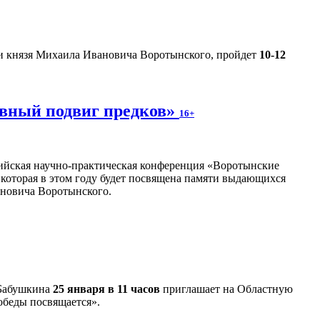
и князя Михаила Ивановича Воротынского, пройдет
10-12
овный подвиг предков»
16+
сийская научно-практическая конференция «Воротынские
 которая в этом году будет посвящена памяти выдающихся
ановича Воротынского.
 Бабушкина
25 января в 11 часов
приглашает на Областную
обеды посвящается».