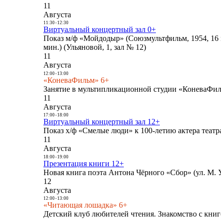
11
Августа
11:30
-
12:30
Виртуальный концертный зал 0+
Показ м/ф «Мойдодыр» (Союзмультфильм, 1954, 16 
мин.) (Ульяновой, 1, зал № 12)
11
Августа
12:00
-
13:00
«КоневаФильм» 6+
Занятие в мультипликационной студии «КоневаФиль
11
Августа
17:00
-
18:00
Виртуальный концертный зал 12+
Показ х/ф «Смелые люди» к 100-летию актера театра
11
Августа
18:00
-
19:00
Презентация книги 12+
Новая книга поэта Антона Чёрного «Сбор» (ул. М. У
12
Августа
12:00
-
13:00
«Читающая лошадка» 6+
Детский клуб любителей чтения. Знакомство с книг