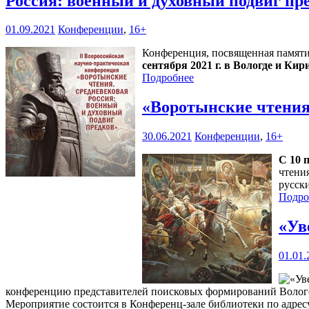
Россия: военный и духовный подвиг пр
01.09.2021
Конференции
,
16+
Конференция, посвященная памяти
сентября 2021 г. в Вологде и Кир
Подробнее
«Воротынские чтения
30.06.2021
Конференции
,
16+
С 10 п
чтени
русск
Подро
«Ув
01.01.
конференцию представителей поисковых формирований Вологод
Мероприятие состоится в Конференц-зале библиотеки по адресу