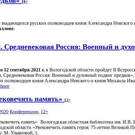
едков»
16+
 выдающихся русских полководцев князя Александра Невского 
иллове
.
. Средневековая Россия: Военный и дух
о 12 сентября 2021 г.
в Вологодской области пройдет II Всерос
я. Средневековая Россия: Военный и духовный подвиг предков»,
их полководцев князя Александра Невского и князя Михаила Ив
бнее
ековечить память»
12+
2020
Конференции
,
12+
Вологодская областная библиотека им. И.В.
ской области «Увековечить память героя: 75-летию Великой П
: М. Ульяновой, 1.