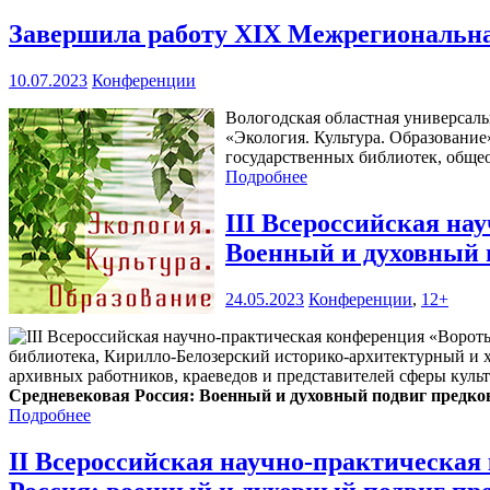
Завершила работу XIX Межрегиональна
10.07.2023
Конференции
Вологодская областная универсал
«Экология. Культура. Образование
государственных библиотек, обще
Подробнее
III Всероссийская на
Военный и духовный 
24.05.2023
Конференции
,
12+
библиотека, Кирилло-Белозерский историко-архитектурный и 
архивных работников, краеведов и представителей сферы культ
Средневековая Россия: Военный и духовный подвиг предко
Подробнее
II Всероссийская научно-практическа