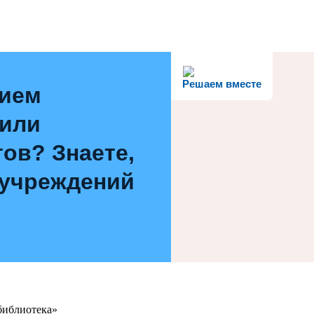
Решаем вместе
нием
 или
ов? Знаете,
 учреждений
библиотека»