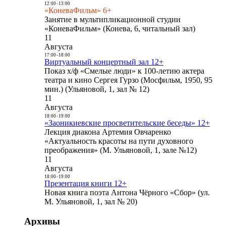
12:00
-
13:00
«КоневаФильм» 6+
Занятие в мультипликационной студии
«КоневаФильм» (Конева, 6, читальный зал)
11
Августа
17:00
-
18:00
Виртуальный концертный зал 12+
Показ х/ф «Смелые люди» к 100-летию актера
театра и кино Сергея Гурзо (Мосфильм, 1950, 95
мин.) (Ульяновой, 1, зал № 12)
11
Августа
18:00
-
19:00
«Заоникиевские просветительские беседы» 12+
Лекция диакона Артемия Овчаренко
«Актуальность красоты на пути духовного
преображения» (М. Ульяновой, 1, зале №12)
11
Августа
18:00
-
19:00
Презентация книги 12+
Новая книга поэта Антона Чёрного «Сбор» (ул.
М. Ульяновой, 1, зал № 20)
Архивы