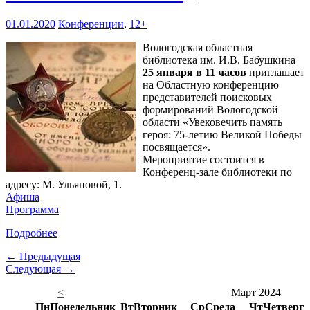
01.01.2020
Конференции
,
12+
Вологодская областная
библиотека им. И.В. Бабушкина
25 января в 11 часов
приглашает
на Областную конференцию
представителей поисковых
формирований Вологодской
области «Увековечить память
героя: 75-летию Великой Победы
посвящается».
Мероприятие состоится в
Конференц-зале библиотеки по
адресу: М. Ульяновой, 1.
Афиша
Программа
Подробнее
← Предыдущая
Следующая →
<
Март 2024
Пн
Понедельник
Вт
Вторник
Ср
Среда
Чт
Четверг