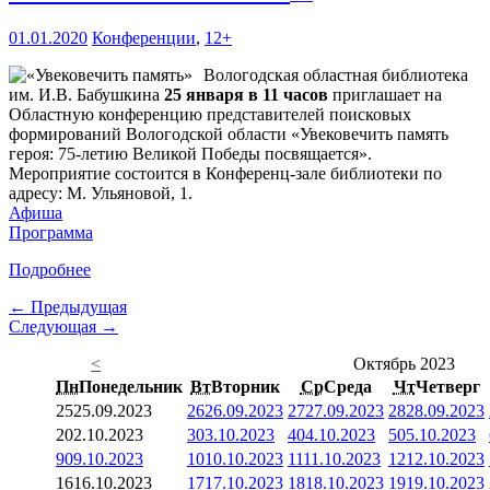
01.01.2020
Конференции
,
12+
Вологодская областная библиотека
им. И.В. Бабушкина
25 января в 11 часов
приглашает на
Областную конференцию представителей поисковых
формирований Вологодской области «Увековечить память
героя: 75-летию Великой Победы посвящается».
Мероприятие состоится в Конференц-зале библиотеки по
адресу: М. Ульяновой, 1.
Афиша
Программа
Подробнее
← Предыдущая
Следующая →
<
Октябрь 2023
Пн
Понедельник
Вт
Вторник
Ср
Среда
Чт
Четверг
25
25.09.2023
26
26.09.2023
27
27.09.2023
28
28.09.2023
2
02.10.2023
3
03.10.2023
4
04.10.2023
5
05.10.2023
9
09.10.2023
10
10.10.2023
11
11.10.2023
12
12.10.2023
16
16.10.2023
17
17.10.2023
18
18.10.2023
19
19.10.2023