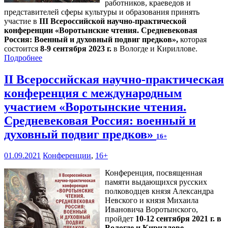
работников, краеведов и
представителей сферы культуры и образования принять
участие в
III Всероссийской научно-практической
конференции «Воротынские чтения. Средневековая
Россия: Военный и духовный подвиг предков»,
которая
состоится
8-9 сентября 2023 г.
в Вологде и Кириллове.
Подробнее
II Всероссийская научно-практическая
конференция с международным
участием «Воротынские чтения.
Средневековая Россия: военный и
духовный подвиг предков»
16+
01.09.2021
Конференции
,
16+
Конференция, посвященная
памяти выдающихся русских
полководцев князя Александра
Невского и князя Михаила
Ивановича Воротынского,
пройдет
10-12 сентября 2021 г. в
Вологде и Кириллове
.