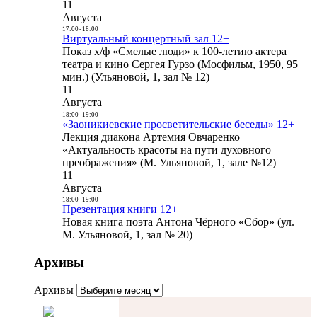
11
Августа
17:00
-
18:00
Виртуальный концертный зал 12+
Показ х/ф «Смелые люди» к 100-летию актера
театра и кино Сергея Гурзо (Мосфильм, 1950, 95
мин.) (Ульяновой, 1, зал № 12)
11
Августа
18:00
-
19:00
«Заоникиевские просветительские беседы» 12+
Лекция диакона Артемия Овчаренко
«Актуальность красоты на пути духовного
преображения» (М. Ульяновой, 1, зале №12)
11
Августа
18:00
-
19:00
Презентация книги 12+
Новая книга поэта Антона Чёрного «Сбор» (ул.
М. Ульяновой, 1, зал № 20)
Архивы
Архивы