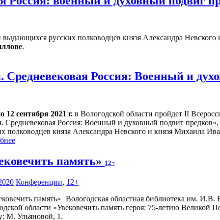
я Россия: военный и духовный подвиг п
 выдающихся русских полководцев князя Александра Невского 
иллове
.
. Средневековая Россия: Военный и дух
о 12 сентября 2021 г.
в Вологодской области пройдет II Всерос
я. Средневековая Россия: Военный и духовный подвиг предков»,
их полководцев князя Александра Невского и князя Михаила Ив
бнее
ековечить память»
12+
2020
Конференции
,
12+
Вологодская областная библиотека им. И.В.
ской области «Увековечить память героя: 75-летию Великой П
: М. Ульяновой, 1.