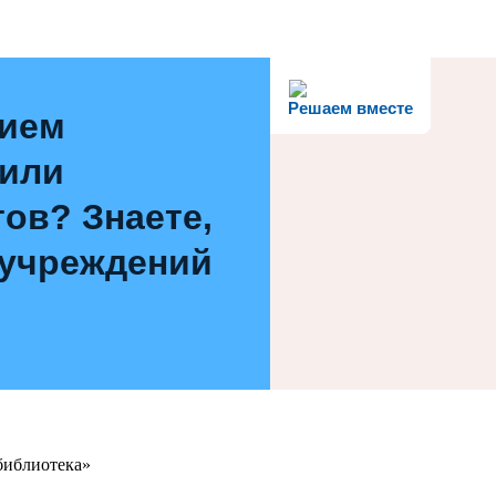
Решаем вместе
нием
 или
ов? Знаете,
 учреждений
библиотека»