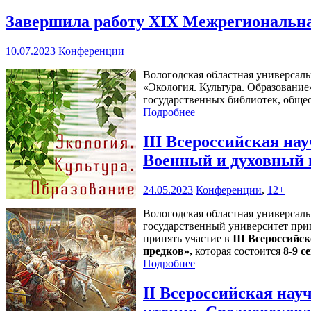
Завершила работу XIX Межрегиональна
10.07.2023
Конференции
Вологодская областная универсал
«Экология. Культура. Образование
государственных библиотек, обще
Подробнее
III Всероссийская на
Военный и духовный 
24.05.2023
Конференции
,
12+
Вологодская областная универсал
государственный университет приг
принять участие в
III Всероссийс
предков»,
которая состоится
8-9 с
Подробнее
II Всероссийская на