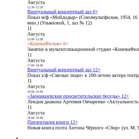
Августа
11:30
-
12:30
Виртуальный концертный зал 0+
Показ м/ф «Мойдодыр» (Союзмультфильм, 1954, 16 
мин.) (Ульяновой, 1, зал № 12)
11
Августа
12:00
-
13:00
«КоневаФильм» 6+
Занятие в мультипликационной студии «КоневаФиль
11
Августа
17:00
-
18:00
Виртуальный концертный зал 12+
Показ х/ф «Смелые люди» к 100-летию актера театра
11
Августа
18:00
-
19:00
«Заоникиевские просветительские беседы» 12+
Лекция диакона Артемия Овчаренко «Актуальность 
11
Августа
18:00
-
19:00
Презентация книги 12+
Новая книга поэта Антона Чёрного «Сбор» (ул. М. У