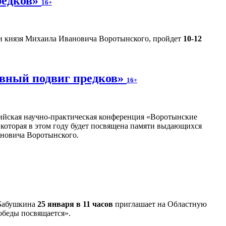
редков»
16+
и князя Михаила Ивановича Воротынского, пройдет
10-12
овный подвиг предков»
16+
сийская научно-практическая конференция «Воротынские
 которая в этом году будет посвящена памяти выдающихся
ановича Воротынского.
 Бабушкина
25 января в 11 часов
приглашает на Областную
обеды посвящается».