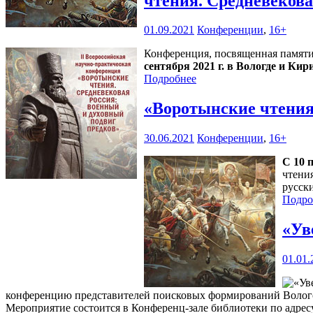
чтения. Средневекова
01.09.2021
Конференции
,
16+
Конференция, посвященная памяти
сентября 2021 г. в Вологде и Кир
Подробнее
«Воротынские чтения
30.06.2021
Конференции
,
16+
С 10 п
чтени
русск
Подро
«Ув
01.01.
конференцию представителей поисковых формирований Вологод
Мероприятие состоится в Конференц-зале библиотеки по адресу