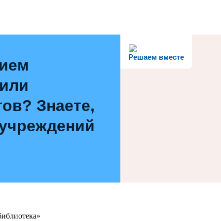
Решаем вместе
нием
 или
ов? Знаете,
 учреждений
библиотека»