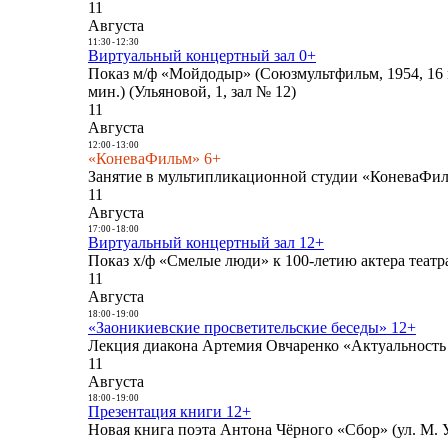
11
Августа
11:30
-
12:30
Виртуальный концертный зал 0+
Показ м/ф «Мойдодыр» (Союзмультфильм, 1954, 16 
мин.) (Ульяновой, 1, зал № 12)
11
Августа
12:00
-
13:00
«КоневаФильм» 6+
Занятие в мультипликационной студии «КоневаФиль
11
Августа
17:00
-
18:00
Виртуальный концертный зал 12+
Показ х/ф «Смелые люди» к 100-летию актера театра
11
Августа
18:00
-
19:00
«Заоникиевские просветительские беседы» 12+
Лекция диакона Артемия Овчаренко «Актуальность 
11
Августа
18:00
-
19:00
Презентация книги 12+
Новая книга поэта Антона Чёрного «Сбор» (ул. М. У