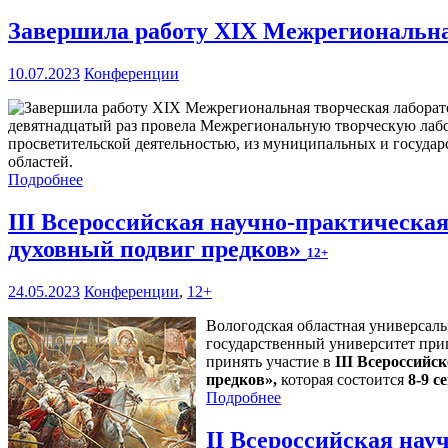
Завершила работу XIX Межрегиональна
10.07.2023
Конференции
девятнадцатый раз провела Межрегиональную творческую лабор
просветительской деятельностью, из муниципальных и госуда
областей.
Подробнее
III Всероссийская научно-практическа
духовный подвиг предков»
12+
24.05.2023
Конференции
,
12+
Вологодская областная универсал
государственный университет приг
принять участие в
III Всероссийс
предков»,
которая состоится
8-9 с
Подробнее
II Всероссийская на