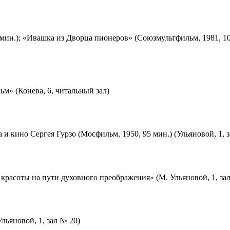
мин.); «Ивашка из Дворца пионеров» (Союзмультфильм, 1981, 10
м» (Конева, 6, читальный зал)
 и кино Сергея Гурзо (Мосфильм, 1950, 95 мин.) (Ульяновой, 1, 
красоты на пути духовного преображения» (М. Ульяновой, 1, за
льяновой, 1, зал № 20)