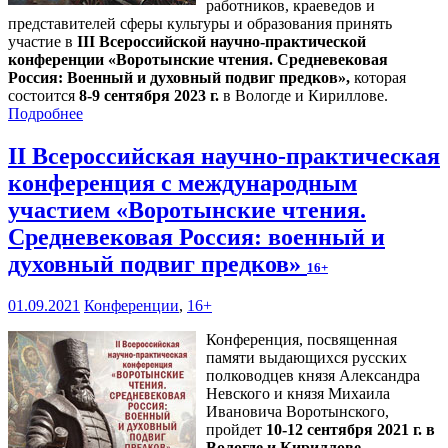
работников, краеведов и
представителей сферы культуры и образования принять
участие в
III Всероссийской научно-практической
конференции «Воротынские чтения. Средневековая
Россия: Военный и духовный подвиг предков»,
которая
состоится
8-9 сентября 2023 г.
в Вологде и Кириллове.
Подробнее
II Всероссийская научно-практическая
конференция с международным
участием «Воротынские чтения.
Средневековая Россия: военный и
духовный подвиг предков»
16+
01.09.2021
Конференции
,
16+
Конференция, посвященная
памяти выдающихся русских
полководцев князя Александра
Невского и князя Михаила
Ивановича Воротынского,
пройдет
10-12 сентября 2021 г. в
Вологде и Кириллове
.