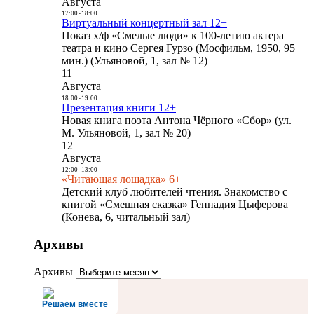
Августа
17:00
-
18:00
Виртуальный концертный зал 12+
Показ х/ф «Смелые люди» к 100-летию актера
театра и кино Сергея Гурзо (Мосфильм, 1950, 95
мин.) (Ульяновой, 1, зал № 12)
11
Августа
18:00
-
19:00
Презентация книги 12+
Новая книга поэта Антона Чёрного «Сбор» (ул.
М. Ульяновой, 1, зал № 20)
12
Августа
12:00
-
13:00
«Читающая лошадка» 6+
Детский клуб любителей чтения. Знакомство с
книгой «Смешная сказка» Геннадия Цыферова
(Конева, 6, читальный зал)
Архивы
Архивы
Решаем вместе