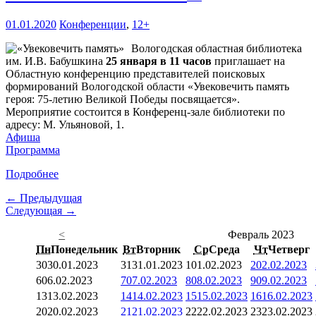
01.01.2020
Конференции
,
12+
Вологодская областная библиотека
им. И.В. Бабушкина
25 января в 11 часов
приглашает на
Областную конференцию представителей поисковых
формирований Вологодской области «Увековечить память
героя: 75-летию Великой Победы посвящается».
Мероприятие состоится в Конференц-зале библиотеки по
адресу: М. Ульяновой, 1.
Афиша
Программа
Подробнее
← Предыдущая
Следующая →
<
Февраль 2023
Пн
Понедельник
Вт
Вторник
Ср
Среда
Чт
Четверг
30
30.01.2023
31
31.01.2023
1
01.02.2023
2
02.02.2023
6
06.02.2023
7
07.02.2023
8
08.02.2023
9
09.02.2023
13
13.02.2023
14
14.02.2023
15
15.02.2023
16
16.02.2023
20
20.02.2023
21
21.02.2023
22
22.02.2023
23
23.02.2023