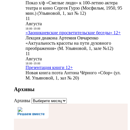
Показ х/ф «Смелые люди» к 100-летию актера
театра и кино Сергея Гурзо (Мосфильм, 1950, 95
мин.) (Ульяновой, 1, зал № 12)
11
Августа
18:00
-
19:00
«Заоникиевские просветительские беседы» 12+
Лекция диакона Артемия Овчаренко
«Актуальность красоты на пути духовного
преображения» (М. Ульяновой, 1, зале №12)
11
Августа
18:00
-
19:00
Презентация книги 12+
Новая книга поэта Антона Чёрного «Сбор» (ул.
М. Ульяновой, 1, зал № 20)
Архивы
Архивы
Решаем вместе