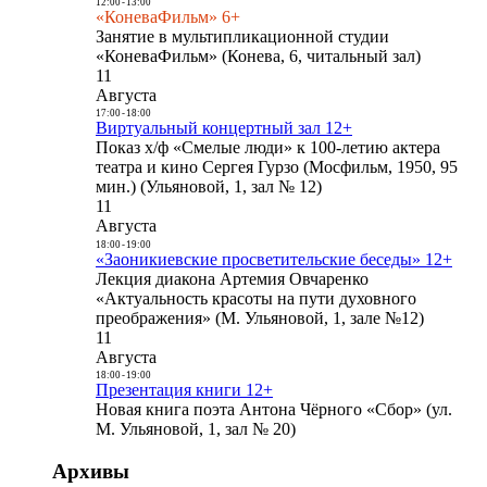
12:00
-
13:00
«КоневаФильм» 6+
Занятие в мультипликационной студии
«КоневаФильм» (Конева, 6, читальный зал)
11
Августа
17:00
-
18:00
Виртуальный концертный зал 12+
Показ х/ф «Смелые люди» к 100-летию актера
театра и кино Сергея Гурзо (Мосфильм, 1950, 95
мин.) (Ульяновой, 1, зал № 12)
11
Августа
18:00
-
19:00
«Заоникиевские просветительские беседы» 12+
Лекция диакона Артемия Овчаренко
«Актуальность красоты на пути духовного
преображения» (М. Ульяновой, 1, зале №12)
11
Августа
18:00
-
19:00
Презентация книги 12+
Новая книга поэта Антона Чёрного «Сбор» (ул.
М. Ульяновой, 1, зал № 20)
Архивы