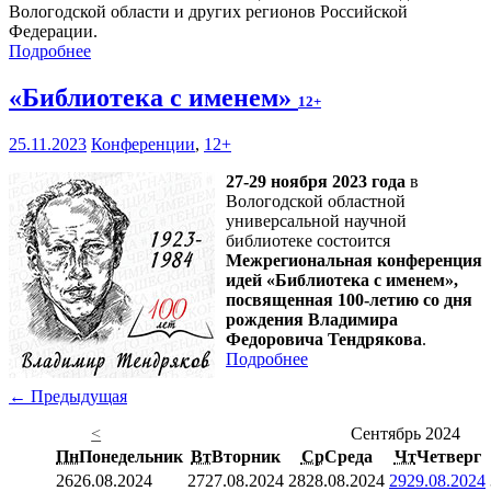
Вологодской области и других регионов Российской
Федерации.
Подробнее
«Библиотека с именем»
12+
25.11.2023
Конференции
,
12+
27-29 ноября 2023 года
в
Вологодской областной
универсальной научной
библиотеке состоится
Межрегиональная конференция
идей «Библиотека с именем»,
посвященная 100-летию со дня
рождения Владимира
Федоровича Тендрякова
.
Подробнее
← Предыдущая
<
Сентябрь 2024
Пн
Понедельник
Вт
Вторник
Ср
Среда
Чт
Четверг
26
26.08.2024
27
27.08.2024
28
28.08.2024
29
29.08.2024