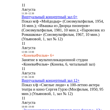
11
Августа
11:30
-
12:30
Виртуальный концертный зал 0+
Показ м/ф «Мойдодыр» (Союзмультфильм, 1954,
16 мин.); «Ивашка из Дворца пионеров»
(Союзмультфильм, 1981, 10 мин.); «Паровозик из
Ромашкова» (Союзмультфильм, 1967, 10 мин.)
(Ульяновой, 1, зал № 12)
11
Августа
12:00
-
13:00
«КоневаФильм» 6+
Занятие в мультипликационной студии
«КоневаФильм» (Конева, 6, читальный зал)
11
Августа
17:00
-
18:00
Виртуальный концертный зал 12+
Показ х/ф «Смелые люди» к 100-летию актера
театра и кино Сергея Гурзо (Мосфильм, 1950, 95
мин.) (Ульяновой, 1, зал № 12)
11
Августа
18:00
-
19:00