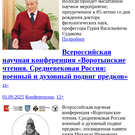
Вологде пройдет масштабное
научное мероприятие,
приуроченное к 85-летию со дня
рождения доктора
филологических наук,
профессора Гурия Васильевича
Судакова.
Подробнее
Всероссийская
научная конференция «Воротынские
чтения. Средневековая Россия:
военный и духовный подвиг предков»
12+
01.09.2025
Конференции
,
12+
Всероссийская научная
конференция «Воротынские
чтения. Средневековая Россия:
военный и духовный подвиг
предков», посвященная памяти
князя Михаила Ивановича