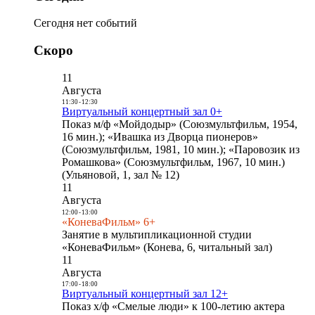
Сегодня нет событий
Скоро
11
Августа
11:30
-
12:30
Виртуальный концертный зал 0+
Показ м/ф «Мойдодыр» (Союзмультфильм, 1954,
16 мин.); «Ивашка из Дворца пионеров»
(Союзмультфильм, 1981, 10 мин.); «Паровозик из
Ромашкова» (Союзмультфильм, 1967, 10 мин.)
(Ульяновой, 1, зал № 12)
11
Августа
12:00
-
13:00
«КоневаФильм» 6+
Занятие в мультипликационной студии
«КоневаФильм» (Конева, 6, читальный зал)
11
Августа
17:00
-
18:00
Виртуальный концертный зал 12+
Показ х/ф «Смелые люди» к 100-летию актера