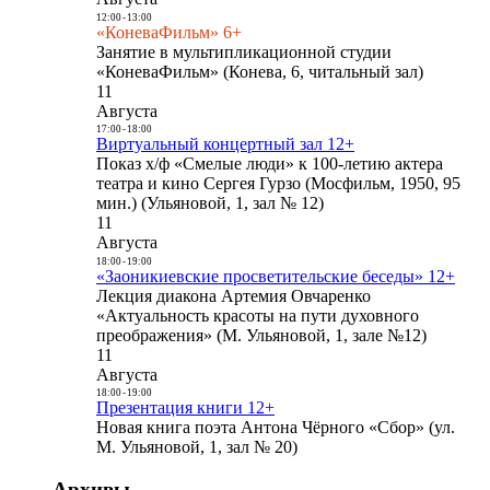
12:00
-
13:00
«КоневаФильм» 6+
Занятие в мультипликационной студии
«КоневаФильм» (Конева, 6, читальный зал)
11
Августа
17:00
-
18:00
Виртуальный концертный зал 12+
Показ х/ф «Смелые люди» к 100-летию актера
театра и кино Сергея Гурзо (Мосфильм, 1950, 95
мин.) (Ульяновой, 1, зал № 12)
11
Августа
18:00
-
19:00
«Заоникиевские просветительские беседы» 12+
Лекция диакона Артемия Овчаренко
«Актуальность красоты на пути духовного
преображения» (М. Ульяновой, 1, зале №12)
11
Августа
18:00
-
19:00
Презентация книги 12+
Новая книга поэта Антона Чёрного «Сбор» (ул.
М. Ульяновой, 1, зал № 20)
Архивы