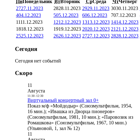
Пн
Понедельник
Вт
Вторник
Ср
Среда
Чт
Четверг
27
27.11.2023
28
28.11.2023
29
29.11.2023
30
30.11.2023
4
04.12.2023
5
05.12.2023
6
06.12.2023
7
07.12.2023
11
11.12.2023
12
12.12.2023
13
13.12.2023
14
14.12.2023
18
18.12.2023
19
19.12.2023
20
20.12.2023
21
21.12.2023
25
25.12.2023
26
26.12.2023
27
27.12.2023
28
28.12.2023
Сегодня
Сегодня нет событий
Скоро
11
Августа
11:30
-
12:30
Виртуальный концертный зал 0+
Показ м/ф «Мойдодыр» (Союзмультфильм, 1954,
16 мин.); «Ивашка из Дворца пионеров»
(Союзмультфильм, 1981, 10 мин.); «Паровозик из
Ромашкова» (Союзмультфильм, 1967, 10 мин.)
(Ульяновой, 1, зал № 12)
11
Августа