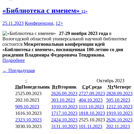
«Библиотека с именем»
12+
25.11.2023
Конференции
,
12+
27-29 ноября 2023 года
в
Вологодской областной универсальной научной библиотеке
состоится
Межрегиональная конференция идей
«Библиотека с именем», посвященная 100-летию со дня
рождения Владимира Федоровича Тендрякова
.
Подробнее
← Предыдущая
<
Октябрь 2023
Пн
Понедельник
Вт
Вторник
Ср
Среда
Чт
Четверг
25
25.09.2023
26
26.09.2023
27
27.09.2023
28
28.09.2023
2
02.10.2023
3
03.10.2023
4
04.10.2023
5
05.10.2023
9
09.10.2023
10
10.10.2023
11
11.10.2023
12
12.10.2023
16
16.10.2023
17
17.10.2023
18
18.10.2023
19
19.10.2023
23
23.10.2023
24
24.10.2023
25
25.10.2023
26
26.10.2023
30
30.10.2023
31
31.10.2023
1
01.11.2023
2
02.11.2023