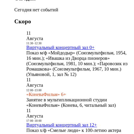
Сегодня нет событий
Скоро
11
Августа
11:30
-
12:30
Виртуальный концертный зал 0+
Показ м/ф «Мойдодыр» (Союзмультфильм, 1954,
16 мин.); «Ивашка из Дворца пионеров»
(Союзмультфильм, 1981, 10 мин.); «Паровозик из
Ромашкова» (Союзмультфильм, 1967, 10 мин.)
(Ульяновой, 1, зал № 12)
11
Августа
12:00
-
13:00
«КоневаФильм» 6+
Занятие в мультипликационной студии
«КоневаФильм» (Конева, 6, читальный зал)
11
Августа
17:00
-
18:00
Виртуальный концертный зал 12+
Показ х/ф «Смелые люди» к 100-летию актера