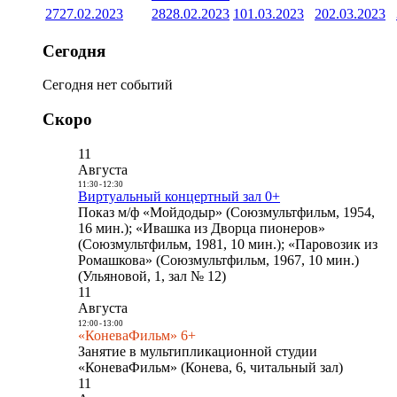
27
27.02.2023
28
28.02.2023
1
01.03.2023
2
02.03.2023
Сегодня
Сегодня нет событий
Скоро
11
Августа
11:30
-
12:30
Виртуальный концертный зал 0+
Показ м/ф «Мойдодыр» (Союзмультфильм, 1954,
16 мин.); «Ивашка из Дворца пионеров»
(Союзмультфильм, 1981, 10 мин.); «Паровозик из
Ромашкова» (Союзмультфильм, 1967, 10 мин.)
(Ульяновой, 1, зал № 12)
11
Августа
12:00
-
13:00
«КоневаФильм» 6+
Занятие в мультипликационной студии
«КоневаФильм» (Конева, 6, читальный зал)
11