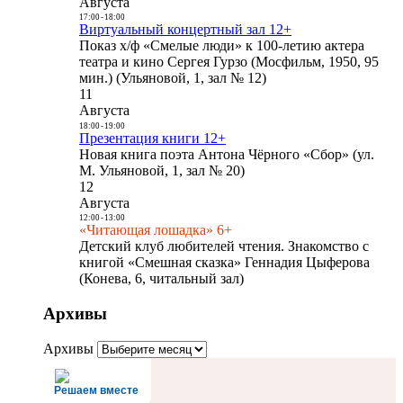
Августа
17:00
-
18:00
Виртуальный концертный зал 12+
Показ х/ф «Смелые люди» к 100-летию актера
театра и кино Сергея Гурзо (Мосфильм, 1950, 95
мин.) (Ульяновой, 1, зал № 12)
11
Августа
18:00
-
19:00
Презентация книги 12+
Новая книга поэта Антона Чёрного «Сбор» (ул.
М. Ульяновой, 1, зал № 20)
12
Августа
12:00
-
13:00
«Читающая лошадка» 6+
Детский клуб любителей чтения. Знакомство с
книгой «Смешная сказка» Геннадия Цыферова
(Конева, 6, читальный зал)
Архивы
Архивы
Решаем вместе