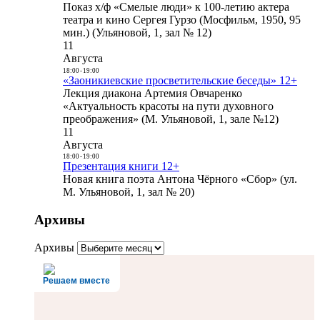
Показ х/ф «Смелые люди» к 100-летию актера
театра и кино Сергея Гурзо (Мосфильм, 1950, 95
мин.) (Ульяновой, 1, зал № 12)
11
Августа
18:00
-
19:00
«Заоникиевские просветительские беседы» 12+
Лекция диакона Артемия Овчаренко
«Актуальность красоты на пути духовного
преображения» (М. Ульяновой, 1, зале №12)
11
Августа
18:00
-
19:00
Презентация книги 12+
Новая книга поэта Антона Чёрного «Сбор» (ул.
М. Ульяновой, 1, зал № 20)
Архивы
Архивы
Решаем вместе