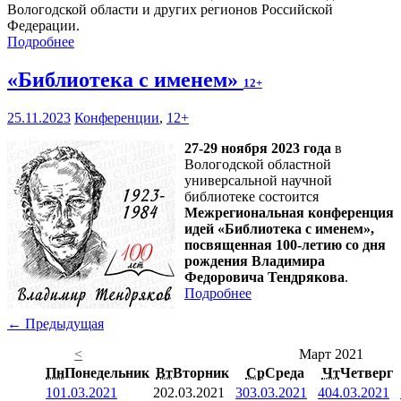
Вологодской области и других регионов Российской
Федерации.
Подробнее
«Библиотека с именем»
12+
25.11.2023
Конференции
,
12+
27-29 ноября 2023 года
в
Вологодской областной
универсальной научной
библиотеке состоится
Межрегиональная конференция
идей «Библиотека с именем»,
посвященная 100-летию со дня
рождения Владимира
Федоровича Тендрякова
.
Подробнее
← Предыдущая
<
Март 2021
Пн
Понедельник
Вт
Вторник
Ср
Среда
Чт
Четверг
1
01.03.2021
2
02.03.2021
3
03.03.2021
4
04.03.2021