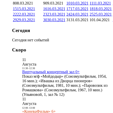
8
08.03.2021
9
09.03.2021
10
10.03.2021
11
11.03.2021
15
15.03.2021
16
16.03.2021
17
17.03.2021
18
18.03.2021
22
22.03.2021
23
23.03.2021
24
24.03.2021
25
25.03.2021
29
29.03.2021
30
30.03.2021
31
31.03.2021
1
01.04.2021
Сегодня
Сегодня нет событий
Скоро
11
Августа
11:30
-
12:30
Виртуальный концертный зал 0+
Показ м/ф «Мойдодыр» (Союзмультфильм, 1954,
16 мин.); «Ивашка из Дворца пионеров»
(Союзмультфильм, 1981, 10 мин.); «Паровозик из
Ромашкова» (Союзмультфильм, 1967, 10 мин.)
(Ульяновой, 1, зал № 12)
11
Августа
12:00
-
13:00
«КоневаФильм» 6+