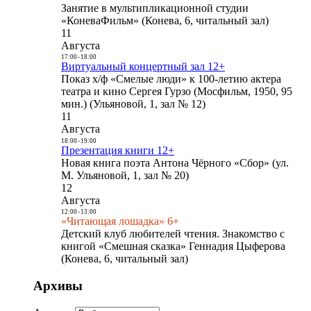
Занятие в мультипликационной студии
«КоневаФильм» (Конева, 6, читальный зал)
11
Августа
17:00
-
18:00
Виртуальный концертный зал 12+
Показ х/ф «Смелые люди» к 100-летию актера
театра и кино Сергея Гурзо (Мосфильм, 1950, 95
мин.) (Ульяновой, 1, зал № 12)
11
Августа
18:00
-
19:00
Презентация книги 12+
Новая книга поэта Антона Чёрного «Сбор» (ул.
М. Ульяновой, 1, зал № 20)
12
Августа
12:00
-
13:00
«Читающая лошадка» 6+
Детский клуб любителей чтения. Знакомство с
книгой «Смешная сказка» Геннадия Цыферова
(Конева, 6, читальный зал)
Архивы