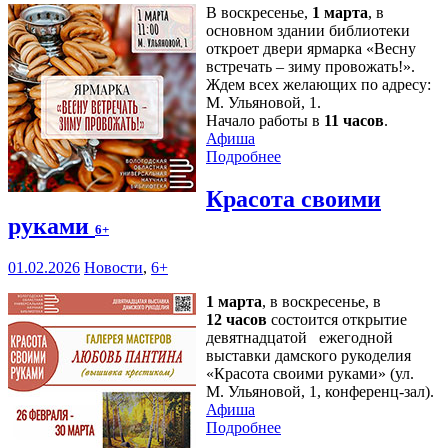
В воскресенье,
1 марта
, в
основном здании библиотеки
откроет двери ярмарка «Весну
встречать – зиму провожать!».
Ждем всех желающих по адресу:
М. Ульяновой, 1.
Начало работы в
11 часов
.
Афиша
Подробнее
Красота своими
руками
6+
01.02.2026
Новости
,
6+
1 марта
, в воскресенье, в
12 часов
состоится открытие
девятнадцатой ежегодной
выставки дамского рукоделия
«Красота своими руками» (ул.
М. Ульяновой, 1, конференц-зал).
Афиша
Подробнее