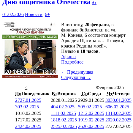
Дню защитника Отечества
6+
01.02.2026
Новости
,
6+
В пятницу,
20 февраля
, в
филиале библиотеки на ул.
М. Конева, 6 состоится концерт
Аркадия Щагина «… То звуки,
краски Родины моей».
Начало в
18 часов
.
Афиша
Подробнее
← Предыдущая
Следующая →
<
Февраль 2025
Пн
Понедельник
Вт
Вторник
Ср
Среда
Чт
Четверг
27
27.01.2025
28
28.01.2025
29
29.01.2025
30
30.01.2025
3
03.02.2025
4
04.02.2025
5
05.02.2025
6
06.02.2025
10
10.02.2025
11
11.02.2025
12
12.02.2025
13
13.02.2025
17
17.02.2025
18
18.02.2025
19
19.02.2025
20
20.02.2025
24
24.02.2025
25
25.02.2025
26
26.02.2025
27
27.02.2025