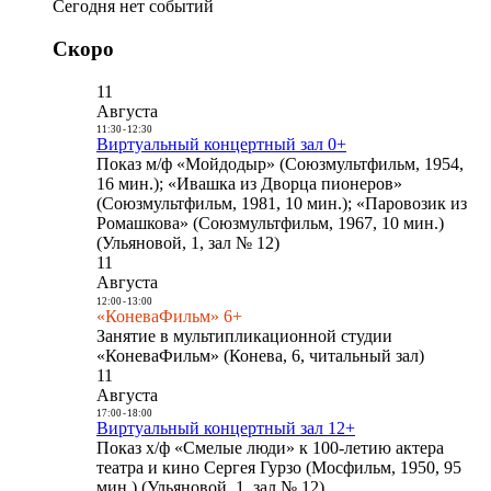
Сегодня нет событий
Скоро
11
Августа
11:30
-
12:30
Виртуальный концертный зал 0+
Показ м/ф «Мойдодыр» (Союзмультфильм, 1954,
16 мин.); «Ивашка из Дворца пионеров»
(Союзмультфильм, 1981, 10 мин.); «Паровозик из
Ромашкова» (Союзмультфильм, 1967, 10 мин.)
(Ульяновой, 1, зал № 12)
11
Августа
12:00
-
13:00
«КоневаФильм» 6+
Занятие в мультипликационной студии
«КоневаФильм» (Конева, 6, читальный зал)
11
Августа
17:00
-
18:00
Виртуальный концертный зал 12+
Показ х/ф «Смелые люди» к 100-летию актера
театра и кино Сергея Гурзо (Мосфильм, 1950, 95
мин.) (Ульяновой, 1, зал № 12)