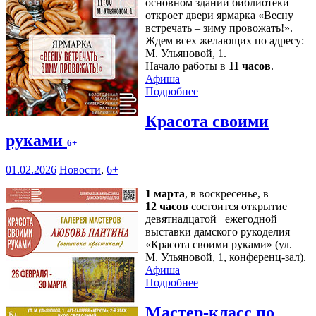
основном здании библиотеки
откроет двери ярмарка «Весну
встречать – зиму провожать!».
Ждем всех желающих по адресу:
М. Ульяновой, 1.
Начало работы в
11 часов
.
Афиша
Подробнее
Красота своими
руками
6+
01.02.2026
Новости
,
6+
1 марта
, в воскресенье, в
12 часов
состоится открытие
девятнадцатой ежегодной
выставки дамского рукоделия
«Красота своими руками» (ул.
М. Ульяновой, 1, конференц-зал).
Афиша
Подробнее
Мастер-класс по