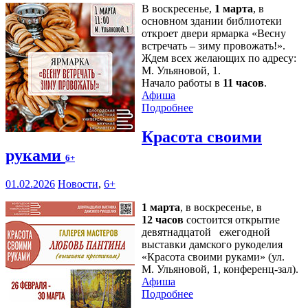
В воскресенье,
1 марта
, в
основном здании библиотеки
откроет двери ярмарка «Весну
встречать – зиму провожать!».
Ждем всех желающих по адресу:
М. Ульяновой, 1.
Начало работы в
11 часов
.
Афиша
Подробнее
Красота своими
руками
6+
01.02.2026
Новости
,
6+
1 марта
, в воскресенье, в
12 часов
состоится открытие
девятнадцатой ежегодной
выставки дамского рукоделия
«Красота своими руками» (ул.
М. Ульяновой, 1, конференц-зал).
Афиша
Подробнее