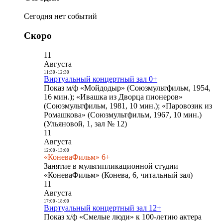
Сегодня нет событий
Скоро
11
Августа
11:30
-
12:30
Виртуальный концертный зал 0+
Показ м/ф «Мойдодыр» (Союзмультфильм, 1954,
16 мин.); «Ивашка из Дворца пионеров»
(Союзмультфильм, 1981, 10 мин.); «Паровозик из
Ромашкова» (Союзмультфильм, 1967, 10 мин.)
(Ульяновой, 1, зал № 12)
11
Августа
12:00
-
13:00
«КоневаФильм» 6+
Занятие в мультипликационной студии
«КоневаФильм» (Конева, 6, читальный зал)
11
Августа
17:00
-
18:00
Виртуальный концертный зал 12+
Показ х/ф «Смелые люди» к 100-летию актера