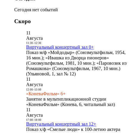
Сегодня нет событий
Скоро
11
Августа
11:30
-
12:30
Виртуальный концертный зал 0+
Показ м/ф «Мойдодыр» (Союзмультфильм, 1954,
16 мин.); «Ивашка из Дворца пионеров»
(Союзмультфильм, 1981, 10 мин.); «Паровозик из
Ромашкова» (Союзмультфильм, 1967, 10 мин.)
(Ульяновой, 1, зал № 12)
11
Августа
12:00
-
13:00
«КоневаФильм» 6+
Занятие в мультипликационной студии
«КоневаФильм» (Конева, 6, читальный зал)
11
Августа
17:00
-
18:00
Виртуальный концертный зал 12+
Показ х/ф «Смелые люди» к 100-летию актера