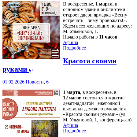
В воскресенье,
1 марта
, в
основном здании библиотеки
откроет двери ярмарка «Весну
встречать – зиму провожать!».
Ждем всех желающих по адресу:
М. Ульяновой, 1.
Начало работы в
11 часов
.
Афиша
Подробнее
Красота своими
руками
6+
01.02.2026
Новости
,
6+
1 марта
, в воскресенье, в
12 часов
состоится открытие
девятнадцатой ежегодной
выставки дамского рукоделия
«Красота своими руками» (ул.
М. Ульяновой, 1, конференц-зал).
Афиша
Подробнее