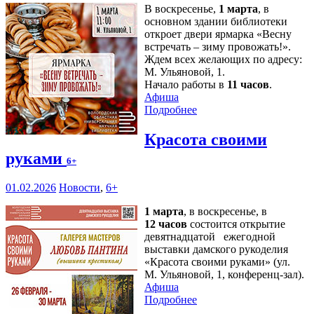
В воскресенье,
1 марта
, в
основном здании библиотеки
откроет двери ярмарка «Весну
встречать – зиму провожать!».
Ждем всех желающих по адресу:
М. Ульяновой, 1.
Начало работы в
11 часов
.
Афиша
Подробнее
Красота своими
руками
6+
01.02.2026
Новости
,
6+
1 марта
, в воскресенье, в
12 часов
состоится открытие
девятнадцатой ежегодной
выставки дамского рукоделия
«Красота своими руками» (ул.
М. Ульяновой, 1, конференц-зал).
Афиша
Подробнее