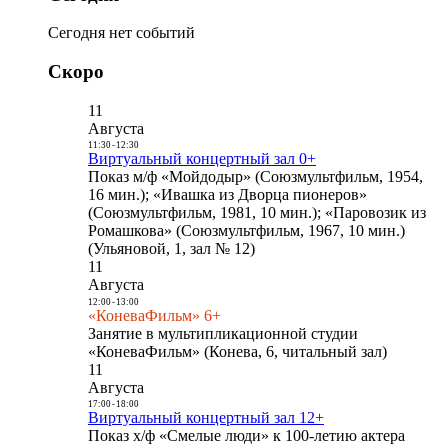
Сегодня нет событий
Скоро
11
Августа
11:30
-
12:30
Виртуальный концертный зал 0+
Показ м/ф «Мойдодыр» (Союзмультфильм, 1954,
16 мин.); «Ивашка из Дворца пионеров»
(Союзмультфильм, 1981, 10 мин.); «Паровозик из
Ромашкова» (Союзмультфильм, 1967, 10 мин.)
(Ульяновой, 1, зал № 12)
11
Августа
12:00
-
13:00
«КоневаФильм» 6+
Занятие в мультипликационной студии
«КоневаФильм» (Конева, 6, читальный зал)
11
Августа
17:00
-
18:00
Виртуальный концертный зал 12+
Показ х/ф «Смелые люди» к 100-летию актера