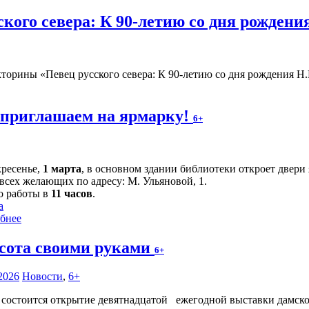
кого севера: К 90-летию со дня рождени
торины «Певец русского севера: К 90-летию со дня рождения Н
 приглашаем на ярмарку!
6+
кресенье,
1 марта
, в основном здании библиотеки откроет двери 
всех желающих по адресу: М. Ульяновой, 1.
о работы в
11 часов
.
а
бнее
сота своими руками
6+
2026
Новости
,
6+
состоится открытие девятнадцатой ежегодной выставки дамског