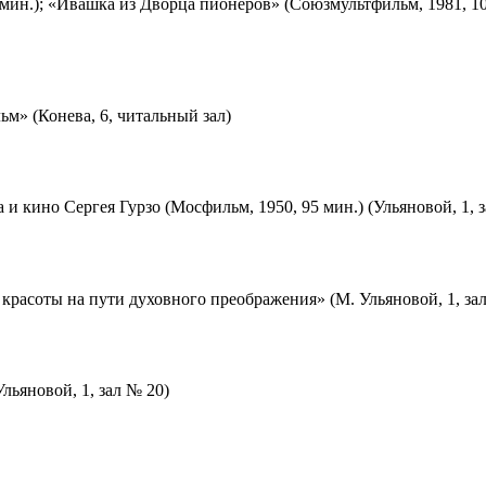
мин.); «Ивашка из Дворца пионеров» (Союзмультфильм, 1981, 10
м» (Конева, 6, читальный зал)
 и кино Сергея Гурзо (Мосфильм, 1950, 95 мин.) (Ульяновой, 1, 
красоты на пути духовного преображения» (М. Ульяновой, 1, за
льяновой, 1, зал № 20)