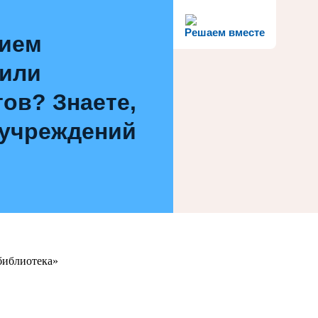
Решаем вместе
нием
 или
ов? Знаете,
 учреждений
библиотека»