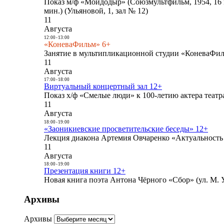
Показ м/ф «Мойдодыр» (Союзмультфильм, 1954, 16 
мин.) (Ульяновой, 1, зал № 12)
11
Августа
12:00
-
13:00
«КоневаФильм» 6+
Занятие в мультипликационной студии «КоневаФиль
11
Августа
17:00
-
18:00
Виртуальный концертный зал 12+
Показ х/ф «Смелые люди» к 100-летию актера театра
11
Августа
18:00
-
19:00
«Заоникиевские просветительские беседы» 12+
Лекция диакона Артемия Овчаренко «Актуальность 
11
Августа
18:00
-
19:00
Презентация книги 12+
Новая книга поэта Антона Чёрного «Сбор» (ул. М. У
Архивы
Архивы