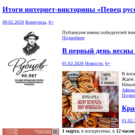
Итоги интернет-викторины «Певец русс
09.02.2026
Конкурсы
,
6+
Публикуем имена победителей вик
Подробнее
В первый день весны
01.02.2026
Новости
,
6+
В вос
Ждем 
Начал
Афиш
Подро
Кра
01.02.
1 марта
, в воскресенье, в
12 часов