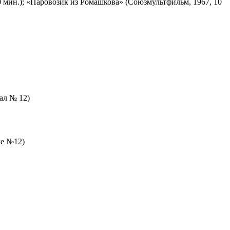
 мин.); «Паровозик из Ромашкова» (Союзмультфильм, 1967, 10
зал № 12)
ле №12)